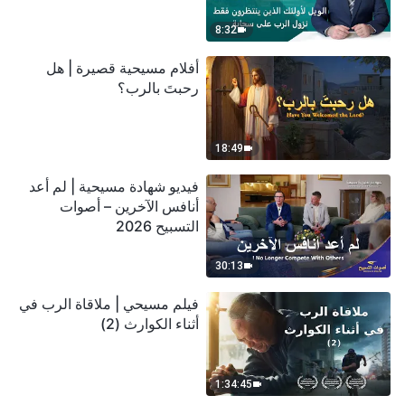
سحابة
8:32
أفلام مسيحية قصيرة | هل
رحبتَ بالرب؟
18:49
فيديو شهادة مسيحية | لم أعد
أنافس الآخرين – أصوات
التسبيح 2026
30:13
فيلم مسيحي | ملاقاة الرب في
أثناء الكوارث (2)
1:34:45