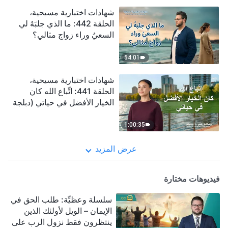
شهادات اختبارية مسيحية،
الحلقة 442: ما الذي جلبَهُ لي
السعيُ وراء زواج مثالي؟
(دبلجة عربية)
54:01
شهادات اختبارية مسيحية،
الحلقة 441: اتِّباع الله كان
الخيار الأفضل في حياتي (دبلجة
عربية)
1:00:35
عرض المزيد
فيديوهات مختارة
سلسلة وعظيِّة: طلب الحق في
الإيمان – الويل لأولئك الذين
ينتظرون فقط نزول الرب على