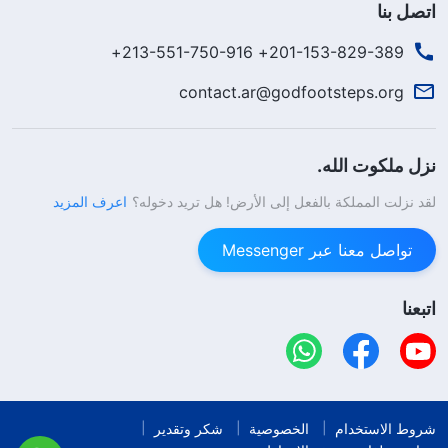
اتصل بنا
201-153-829-389+ 213-551-750-916+
contact.ar@godfootsteps.org
نزل ملكوت الله.
لقد نزلت المملكة بالفعل إلى الأرض! هل تريد دخوله؟
اعرف المزيد
تواصل معنا عبر Messenger
اتبعنا
شروط الاستخدام
الخصوصية
شكر وتقدير