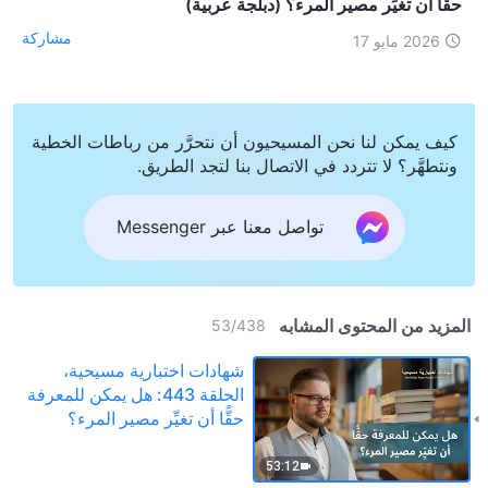
حقًّا أن تغيِّر مصير المرء؟ (دبلجة عربية)
مشاركة
2026 مايو 17
كيف يمكن لنا نحن المسيحيون أن نتحرَّر من رباطات الخطية
ونتطهَّر؟ لا تتردد في الاتصال بنا لتجد الطريق.
تواصل معنا عبر Messenger
المزيد من المحتوى المشابه
53
/
438
شهادات اختبارية مسيحية،
الحلقة 443: هل يمكن للمعرفة
حقًّا أن تغيِّر مصير المرء؟
(دبلجة عربية)
53:12