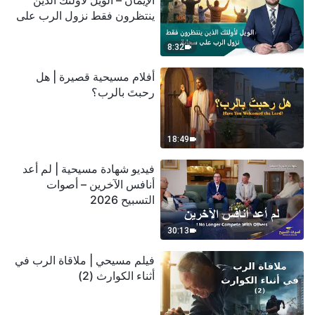
الإيمان – الويل لأولئك الذين
ينتظرون فقط نزول الرب على
سحابة
8:32
أفلام مسيحية قصيرة | هل
رحبتَ بالرب؟
18:49
فيديو شهادة مسيحية | لم أعد
أنافس الآخرين – أصوات
التسبيح 2026
30:13
فيلم مسيحي | ملاقاة الرب في
أثناء الكوارث (2)