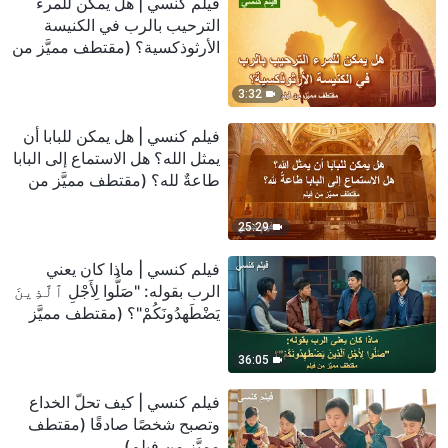
فيلم كنسي | هل يمكن للمرء
الترحيب بالرب في الكنيسة
الأرثوذكسية؟ (مقتطف مميَّز من
فيلم)
3:32
فيلم كنسي | هل يمكن للبابا أن
يمثل الله؟ هل الاستماع إلى البابا
طاعةٌ لله؟ (مقتطف مميَّز من
فيلم)
25:29
فيلم كنسي | ماذا كان يعني
الرب بقوله: "صَلُّوا لِأَجْلِ ٱلَّذِينَ
يَضْطَهِدُونَكُمْ"؟ (مقتطف مميَّز
من فيلم)
36:05
فيلم كنسي | كيف تحلّ الخداع
وتصبح شخصًا صادقًا (مقتطف
مميَّز من فيلم)