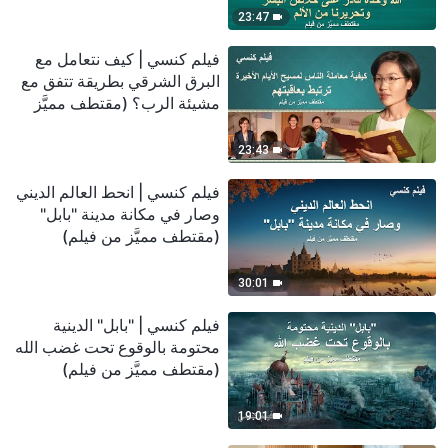
23:47
فيلم كنسي | كيف نتعامل مع
البرق الشرقي بطريقة تتفق مع
مشيئة الرب؟ (مقتطف مميَّز
من فيلم)
23:43
فيلم كنسي | انحط العالم الديني
وصار في مكانة مدينة "بابل"
(مقتطف مميَّز من فيلم)
30:01
فيلم كنسي | "بابل" الدينية
محتومة بالوقوع تحت غضب الله
(مقتطف مميَّز من فيلم)
19:01