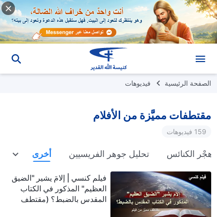
الصفحة الرئيسية
فيديوهات
مقتطفات مميَّزة من الأفلام
159 فيديوهات
هجْر الكنائس
تحليل جوهر الفريسيين
أخرى
فيلم كنسي | إلامَ يشير "الضيق
العظيم" المذكور في الكتاب
المقدس بالضبط؟ (مقتطف
مميَّز من فيلم)