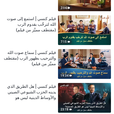
7:14
فيلم كنسي | استمع إلى صوت
الله لترحِّب بقدوم الرب
(مقتطف مميَّز من فيلم)
7:15
فيلم كنسي | سماع صوت الله
والترحيب بظهور الرب (مقتطف
مميَّز من فيلم)
19:34
فيلم كنسي | هل الطريق الذي
يدينه الحزب الشيوعي الصيني
والأوساط الدينية ليس هو
الطريق الصحيح؟ (مقتطف مميَّز
من فيلم)
23:18