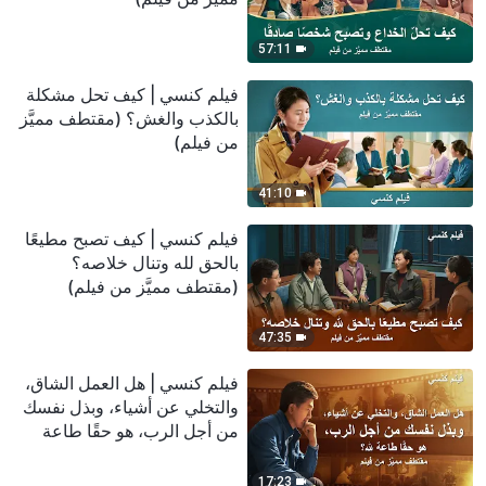
57:11
فيلم كنسي | كيف تحل مشكلة
بالكذب والغش؟ (مقتطف مميَّز
من فيلم)
41:10
فيلم كنسي | كيف تصبح مطيعًا
بالحق لله وتنال خلاصه؟
(مقتطف مميَّز من فيلم)
47:35
فيلم كنسي | هل العمل الشاق،
والتخلي عن أشياء، وبذل نفسك
من أجل الرب، هو حقًا طاعة
لله؟ (مقتطف مميَّز من فيلم)
17:23