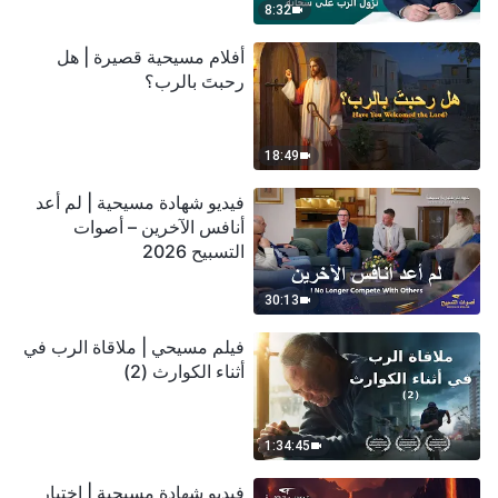
8:32
أفلام مسيحية قصيرة | هل
رحبتَ بالرب؟
18:49
فيديو شهادة مسيحية | لم أعد
أنافس الآخرين – أصوات
التسبيح 2026
30:13
فيلم مسيحي | ملاقاة الرب في
أثناء الكوارث (2)
1:34:45
فيديو شهادة مسيحية | اختبار