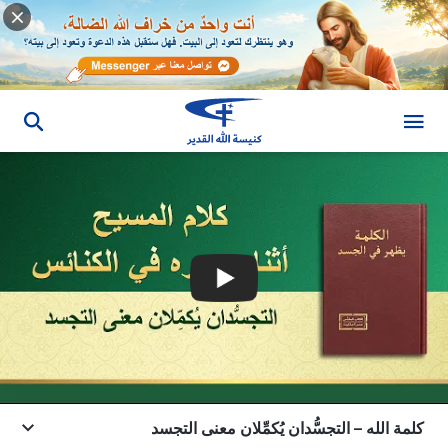
كلمة الله – التجسُّدان يُكمِّلان معنى التجسد‎