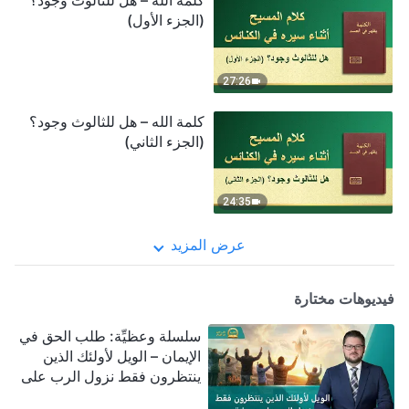
كلمة الله – هل للثالوث وجود؟
(الجزء الأول)
27:26
كلمة الله – هل للثالوث وجود؟
(الجزء الثاني)
24:35
عرض المزيد
فيديوهات مختارة
سلسلة وعظيِّة: طلب الحق في
الإيمان – الويل لأولئك الذين
ينتظرون فقط نزول الرب على
سحابة