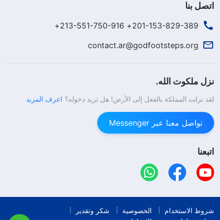
اتصل بنا
201-153-829-389+ 213-551-750-916+
contact.ar@godfootsteps.org
نزل ملكوت الله.
لقد نزلت المملكة بالفعل إلى الأرض! هل تريد دخوله؟
اعرف المزيد
تواصل معنا عبر Messenger
اتبعنا
شروط الاستخدام
الخصوصية
شكر وتقدير