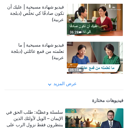
فيديو شهادة مسيحية | عليك أن
تكون صادقًا كي تخلُص (دبلجة
عربية)
36:28
فيديو شهادة مسيحية | ما
تعلمته من قمع عائلتي (دبلجة
عربية)
35:10
عرض المزيد
فيديوهات مختارة
سلسلة وعظيِّة: طلب الحق في
الإيمان – الويل لأولئك الذين
ينتظرون فقط نزول الرب على