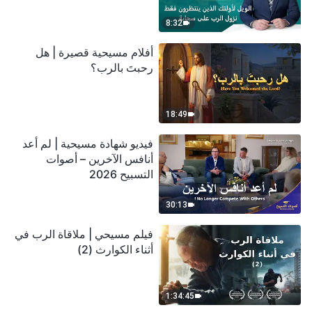
سحابة
8:32
أفلام مسيحية قصيرة | هل
رحبتَ بالرب؟
18:49
فيديو شهادة مسيحية | لم أعد
أنافس الآخرين – أصوات
التسبيح 2026
30:13
فيلم مسيحي | ملاقاة الرب في
أثناء الكوارث (2)
1:34:45