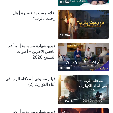
8:32
أفلام مسيحية قصيرة | هل
رحبتَ بالرب؟
18:49
فيديو شهادة مسيحية | لم أعد
أنافس الآخرين – أصوات
التسبيح 2026
30:13
فيلم مسيحي | ملاقاة الرب في
أثناء الكوارث (2)
1:34:45
فيديو شهادة مسيحية | اختبار