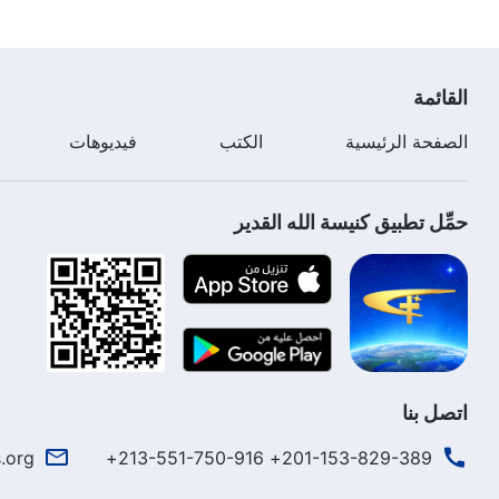
القائمة
الصفحة الرئيسية
الكتب
فيديوهات
حمِّل تطبيق كنيسة الله القدير
اتصل بنا
.org
201-153-829-389+ 213-551-750-916+