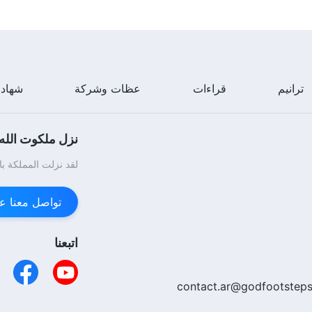
ترانيم
قراءات
عظات وشركة
شهاد
نزل ملكوت الله.
لقد نزلت المملكة با
تواصل معنا عبر enger
اتبعنا
contact.ar@godfootsteps