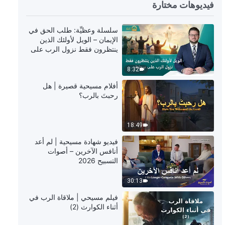
فيديوهات مختارة
7:29
سلسلة وعظيِّة: طلب الحق في
كلمات الله اليومية: الدخول إلى الحياة |
الإيمان – الويل لأولئك الذين
اقتباس 489
ينتظرون فقط نزول الرب على
سحابة
8:47
8:32
أفلام مسيحية قصيرة | هل
كلمات الله اليومية: الدخول إلى الحياة |
رحبتَ بالرب؟
اقتباس 490
8:59
18:49
كلمات الله اليومية: الدخول إلى الحياة |
فيديو شهادة مسيحية | لم أعد
اقتباس 491
أنافس الآخرين – أصوات
التسبيح 2026
11:55
30:13
كلمات الله اليومية: الدخول إلى الحياة |
فيلم مسيحي | ملاقاة الرب في
اقتباس 492
أثناء الكوارث (2)