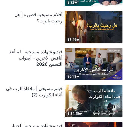
8:32
أفلام مسيحية قصيرة | هل
رحبتَ بالرب؟
18:49
فيديو شهادة مسيحية | لم أعد
أنافس الآخرين – أصوات
التسبيح 2026
30:13
فيلم مسيحي | ملاقاة الرب في
أثناء الكوارث (2)
1:34:45
فيديو شهادة مسيحية | اختبار