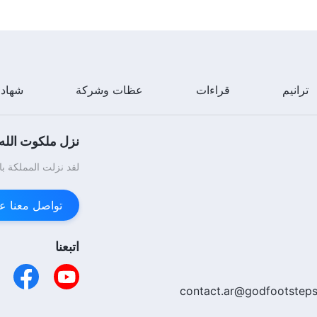
ترانيم
قراءات
عظات وشركة
شهاد
نزل ملكوت الله.
لقد نزلت المملكة با
تواصل معنا عبر enger
اتبعنا
contact.ar@godfootsteps