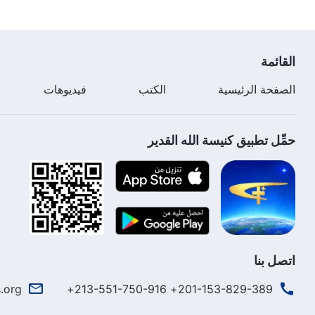
القائمة
الصفحة الرئيسية
الكتب
فيديوهات
حمِّل تطبيق كنيسة الله القدير
اتصل بنا
.org
201-153-829-389+ 213-551-750-916+