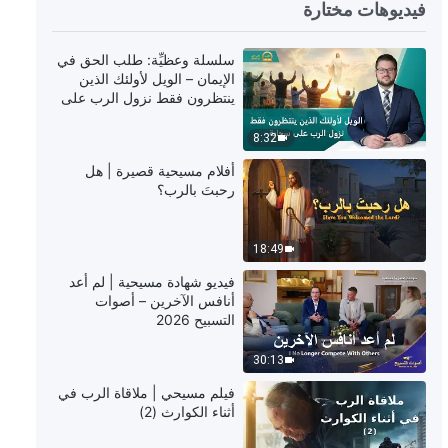
فيديوهات مختارة
11:16
سلسلة وعظيِّة: طلب الحق في
كلمات الله اليومية: الدخول إلى الحياة |
الإيمان – الويل لأولئك الذين
اقتباس 517
ينتظرون فقط نزول الرب على
سحابة
5:00
8:32
أفلام مسيحية قصيرة | هل
كلمات الله اليومية: الدخول إلى الحياة |
رحبتَ بالرب؟
اقتباس 518
15:58
18:49
فيديو شهادة مسيحية | لم أعد
كلمات الله اليومية: الدخول إلى الحياة |
أنافس الآخرين – أصوات
اقتباس 519
التسبيح 2026
5:39
30:13
فيلم مسيحي | ملاقاة الرب في
كلمات الله اليومية: الدخول إلى الحياة |
أثناء الكوارث (2)
اقتباس 520