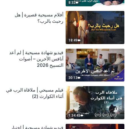
8:32
أفلام مسيحية قصيرة | هل
رحبتَ بالرب؟
18:49
فيديو شهادة مسيحية | لم أعد
أنافس الآخرين – أصوات
التسبيح 2026
30:13
فيلم مسيحي | ملاقاة الرب في
أثناء الكوارث (2)
1:34:45
فيديو شهادة مسيحية | اختبار