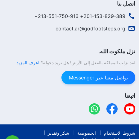
اتصل بنا
201-153-829-389+ 213-551-750-916+
contact.ar@godfootsteps.org
نزل ملكوت الله.
لقد نزلت المملكة بالفعل إلى الأرض! هل تريد دخوله؟
اعرف المزيد
تواصل معنا عبر Messenger
اتبعنا
شروط الاستخدام
الخصوصية
شكر وتقدير