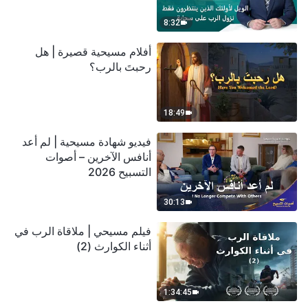
سحابة
8:32
أفلام مسيحية قصيرة | هل
رحبتَ بالرب؟
18:49
فيديو شهادة مسيحية | لم أعد
أنافس الآخرين – أصوات
التسبيح 2026
30:13
فيلم مسيحي | ملاقاة الرب في
أثناء الكوارث (2)
1:34:45