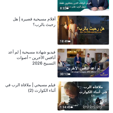
سحابة
8:32
أفلام مسيحية قصيرة | هل
رحبتَ بالرب؟
18:49
فيديو شهادة مسيحية | لم أعد
أنافس الآخرين – أصوات
التسبيح 2026
30:13
فيلم مسيحي | ملاقاة الرب في
أثناء الكوارث (2)
1:34:45