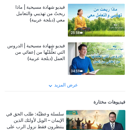
فيديو شهادة مسيحية | ماذا
ربحتُ من تهذيبي والتعامل
معي (دبلجة عربية)
25:58
فيديو شهادة مسيحية | الدروس
التي تعلَّمْتُها من إعفائي من
العمل (دبلجة عربية)
34:59
عرض المزيد
فيديوهات مختارة
سلسلة وعظيِّة: طلب الحق في
الإيمان – الويل لأولئك الذين
ينتظرون فقط نزول الرب على