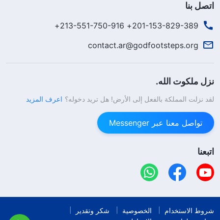
اتصل بنا
201-153-829-389+ 213-551-750-916+
contact.ar@godfootsteps.org
نزل ملكوت الله.
لقد نزلت المملكة بالفعل إلى الأرض! هل تريد دخوله؟
اعرف المزيد
تواصل معنا عبر Messenger
اتبعنا
شروط الاستخدام
الخصوصية
شكر وتقدير