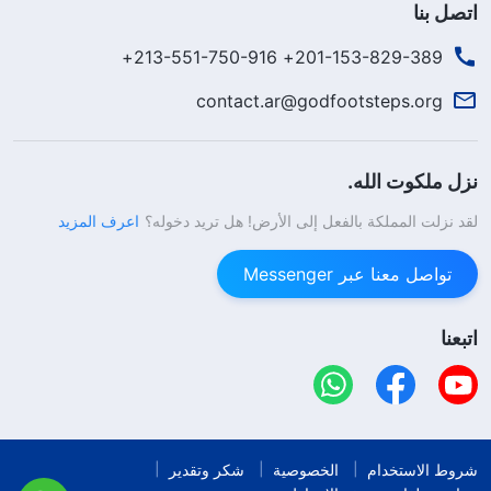
اتصل بنا
201-153-829-389+ 213-551-750-916+
contact.ar@godfootsteps.org
نزل ملكوت الله.
لقد نزلت المملكة بالفعل إلى الأرض! هل تريد دخوله؟
اعرف المزيد
تواصل معنا عبر Messenger
اتبعنا
شروط الاستخدام
الخصوصية
شكر وتقدير