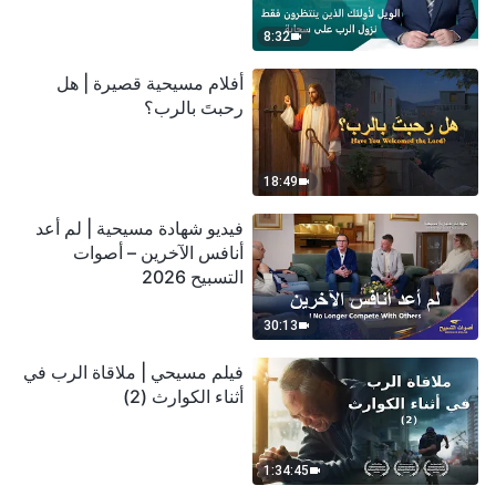
سحابة
8:32
أفلام مسيحية قصيرة | هل
رحبتَ بالرب؟
18:49
فيديو شهادة مسيحية | لم أعد
أنافس الآخرين – أصوات
التسبيح 2026
30:13
فيلم مسيحي | ملاقاة الرب في
أثناء الكوارث (2)
1:34:45