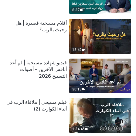
سحابة
8:32
أفلام مسيحية قصيرة | هل
رحبتَ بالرب؟
18:49
فيديو شهادة مسيحية | لم أعد
أنافس الآخرين – أصوات
التسبيح 2026
30:13
فيلم مسيحي | ملاقاة الرب في
أثناء الكوارث (2)
1:34:45