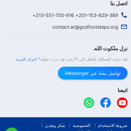
اتصل بنا
201-153-829-389+ 213-551-750-916+
contact.ar@godfootsteps.org
نزل ملكوت الله.
لقد نزلت المملكة بالفعل إلى الأرض! هل تريد دخوله؟
اعرف المزيد
تواصل معنا عبر Messenger
اتبعنا
شروط الاستخدام
الخصوصية
شكر وتقدير