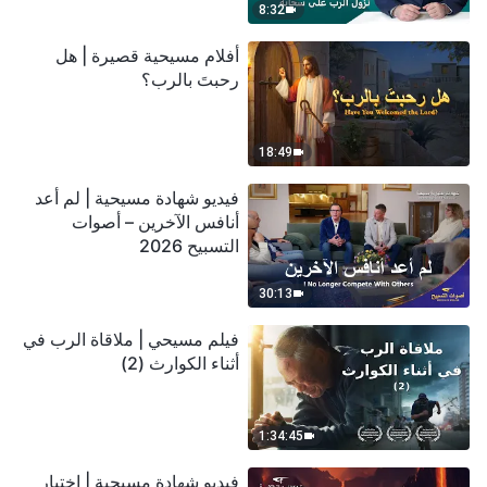
8:32
أفلام مسيحية قصيرة | هل
رحبتَ بالرب؟
18:49
فيديو شهادة مسيحية | لم أعد
أنافس الآخرين – أصوات
التسبيح 2026
30:13
فيلم مسيحي | ملاقاة الرب في
أثناء الكوارث (2)
1:34:45
فيديو شهادة مسيحية | اختبار