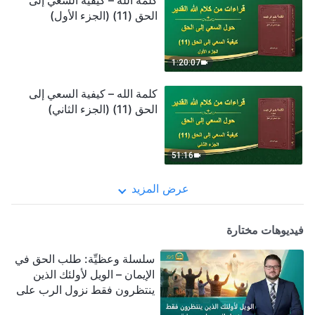
كلمة الله – كيفية السعي إلى
الحق (11) (الجزء الأول)
1:20:07
كلمة الله – كيفية السعي إلى
الحق (11) (الجزء الثاني)
51:16
عرض المزيد
فيديوهات مختارة
سلسلة وعظيِّة: طلب الحق في
الإيمان – الويل لأولئك الذين
ينتظرون فقط نزول الرب على
سحابة