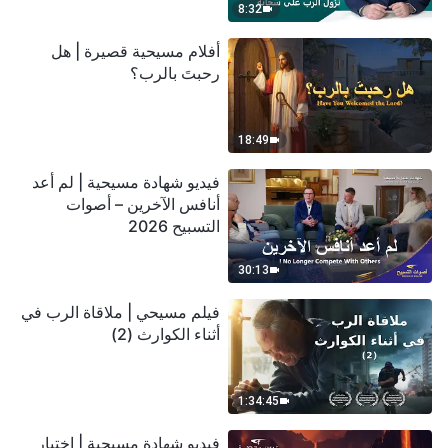
8:32
أفلام مسيحية قصيرة | هل
رحبتَ بالرب؟
18:49
فيديو شهادة مسيحية | لم أعد
أنافس الآخرين – أصوات
التسبيح 2026
30:13
فيلم مسيحي | ملاقاة الرب في
أثناء الكوارث (2)
1:34:45
فيديو شهادة مسيحية | اختبار