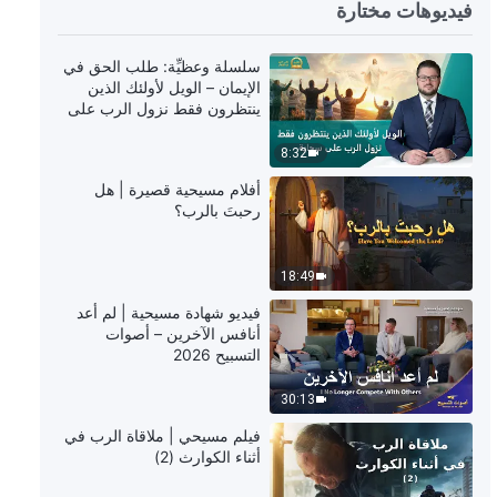
فيديوهات مختارة
1:04:01
كلمة الله – كيفية السعي إلى الحق
سلسلة وعظيِّة: طلب الحق في
(13) (الجزء الأول)
الإيمان – الويل لأولئك الذين
ينتظرون فقط نزول الرب على
سحابة
1:04:29
8:32
كلمة الله – كيفية السعي إلى الحق
أفلام مسيحية قصيرة | هل
(13) (الجزء الثاني)
رحبتَ بالرب؟
1:39:34
18:49
كلمة الله – كيفية السعي إلى الحق
فيديو شهادة مسيحية | لم أعد
(13) (الجزء الثالث)
أنافس الآخرين – أصوات
التسبيح 2026
1:14:18
30:13
كلمة الله – كيفية السعي إلى الحق
فيلم مسيحي | ملاقاة الرب في
(14) (الجزء الأول)
أثناء الكوارث (2)