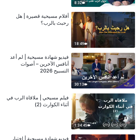
8:32
أفلام مسيحية قصيرة | هل
رحبتَ بالرب؟
18:49
فيديو شهادة مسيحية | لم أعد
أنافس الآخرين – أصوات
التسبيح 2026
30:13
فيلم مسيحي | ملاقاة الرب في
أثناء الكوارث (2)
1:34:45
فيديو شهادة مسيحية | اختبار