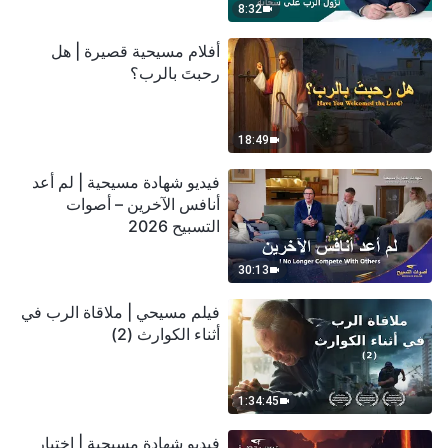
8:32
أفلام مسيحية قصيرة | هل
رحبتَ بالرب؟
18:49
فيديو شهادة مسيحية | لم أعد
أنافس الآخرين – أصوات
التسبيح 2026
30:13
فيلم مسيحي | ملاقاة الرب في
أثناء الكوارث (2)
1:34:45
فيديو شهادة مسيحية | اختبار