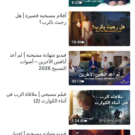
8:32
أفلام مسيحية قصيرة | هل
رحبتَ بالرب؟
18:49
فيديو شهادة مسيحية | لم أعد
أنافس الآخرين – أصوات
التسبيح 2026
30:13
فيلم مسيحي | ملاقاة الرب في
أثناء الكوارث (2)
1:34:45
فيديو شهادة مسيحية | اختبار