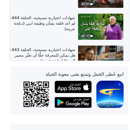
40:05
شهادات اختبارية مسيحية، الحلقة 444:
لم أعد قلقة بشأن وظيفة ابني (دبلجة
عربية)
48:37
شهادات اختبارية مسيحية، الحلقة 443:
هل يمكن للمعرفة حقًّا أن تغيِّر مصير
المرء؟ (دبلجة عربية)
53:12
اتبع خُطى الحَمَل وتمتع بغنى معونة الحياة
شهادات اختبارية مسيحية، الحلقة 442:
ما الذي جلبَهُ لي السعيُ وراء زواج
مثالي؟ (دبلجة عربية)
54:01
شهادات اختبارية مسيحية، الحلقة 441:
اتِّباع الله كان الخيار الأفضل في حياتي
(دبلجة عربية)