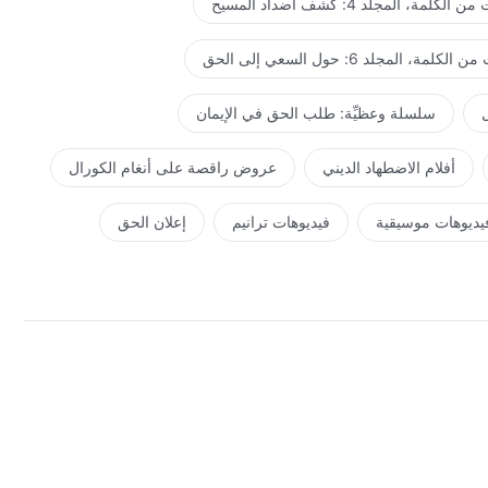
لكلمة، المجلد 4: كشف أضداد المسيح
كلمة، المجلد 6: حول السعي إلى الحق
ل
سلسلة وعظيِّة: طلب الحق في الإيمان
أفلام الاضطهاد الديني
عروض راقصة على أنغام الكورال
يديوهات موسيقية
فيديوهات ترانيم
إعلان الحق