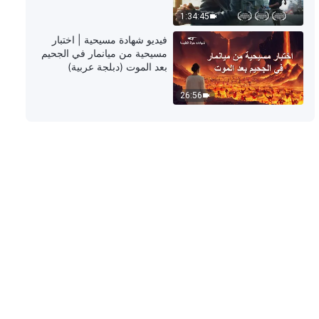
1:34:45
شهادات اختبارية مسيحية، الحلقة 437:
فيديو شهادة مسيحية | اختبار
أيامي في القيام بواجب الاستضافة
مسيحية من ميانمار في الجحيم
(دبلجة عربية)
بعد الموت (دبلجة عربية)
55:16
26:56
شهادات اختبارية مسيحية، الحلقة 436:
تأملات بعد إخفاء خطأ (دبلجة عربية)
49:02
شهادات اختبارية مسيحية، الحلقة 435:
ما ربحته بعد فشلٍ مرير (دبلجة عربية)
54:49
شهادات اختبارية مسيحية، الحلقة 434:
لا تَمْيِيزَ في المَكَانَةِ أو الرُّتْبَةِ في
الوَاجِبَاتِ (دبلجة عربية)
45:45