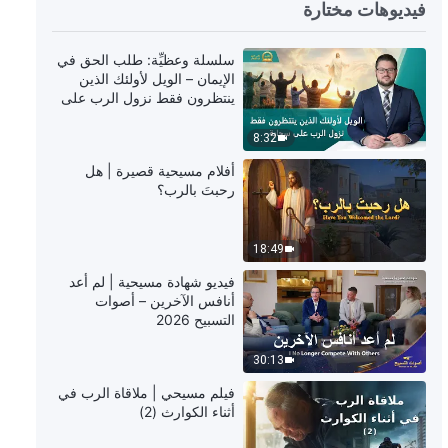
1:00:35
فيديوهات مختارة
شهادات اختبارية مسيحية، الحلقة 440:
سلسلة وعظيِّة: طلب الحق في
لا أندم على عدم خوض امتحان القبول
الإيمان – الويل لأولئك الذين
بالدراسات العليا (دبلجة عربية)
ينتظرون فقط نزول الرب على
سحابة
1:00:52
8:32
شهادات اختبارية مسيحية، الحلقة 439:
أفلام مسيحية قصيرة | هل
لا يمكنك القيام بواجبك جيدًا إذا كنت
رحبتَ بالرب؟
دائمًا ما تحافظ على نفسك (دبلجة
عربية)
53:56
18:49
شهادات اختبارية مسيحية، الحلقة 386:
فيديو شهادة مسيحية | لم أعد
لن أشعر بعد الآن بالتوتر والقلق من
أنافس الآخرين – أصوات
الشيخوخة (دبلجة عربية)
التسبيح 2026
37:30
30:13
شهادات اختبارية مسيحية، الحلقة 438:
فيلم مسيحي | ملاقاة الرب في
هل التحلّي بالتفهم يعني امتلاك إنسانية
أثناء الكوارث (2)
صالحة؟ (دبلجة عربية)
1:01:59