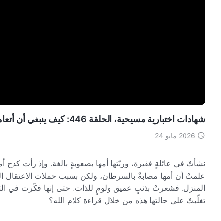
شهادات اختبارية مسيحية، الحلقة 446: كيف ينبغي أن أتعامل مع لطف أمي؟ (دبلجة عربية)
2026 مايو 24
نشأتْ في عائلةٍ فقيرة، وربّتها أمها بصعوبةٍ بالغة. وإذ رأت كدح أمه
علمتْ أن أمها مصابةٌ بالسرطان، ولكن بسبب حملات الاعتقال ال
المنزل. فشعرتْ بذنبٍ عميق ولومٍ للذات، حتى إنها فكّرت في التخ
تغلّبتْ على حالتها هذه من خلال قراءة كلام الله؟