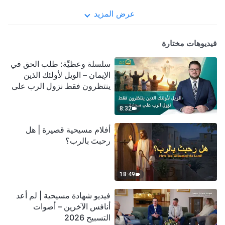
عرض المزيد
فيديوهات مختارة
سلسلة وعظيِّة: طلب الحق في
الإيمان – الويل لأولئك الذين
ينتظرون فقط نزول الرب على
سحابة
8:32
أفلام مسيحية قصيرة | هل
رحبتَ بالرب؟
18:49
فيديو شهادة مسيحية | لم أعد
أنافس الآخرين – أصوات
التسبيح 2026