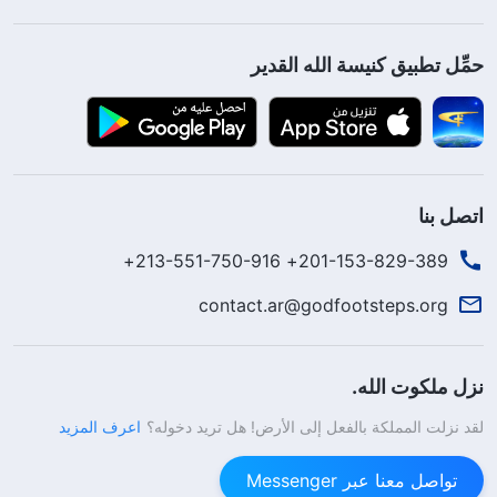
حمِّل تطبيق كنيسة الله القدير
اتصل بنا
201-153-829-389+ 213-551-750-916+
contact.ar@godfootsteps.org
نزل ملكوت الله.
لقد نزلت المملكة بالفعل إلى الأرض! هل تريد دخوله؟
اعرف المزيد
تواصل معنا عبر Messenger