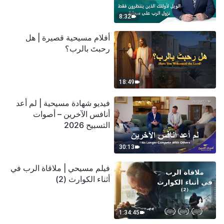
سحابة
8:32
أفلام مسيحية قصيرة | هل
رحبتَ بالرب؟
18:49
فيديو شهادة مسيحية | لم أعد
أنافس الآخرين – أصوات
التسبيح 2026
30:13
فيلم مسيحي | ملاقاة الرب في
أثناء الكوارث (2)
1:34:45