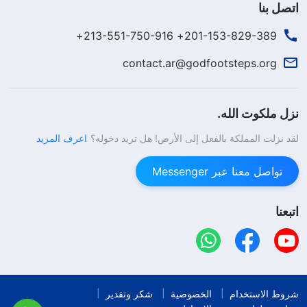
اتصل بنا
201-153-829-389+ 213-551-750-916+
contact.ar@godfootsteps.org
نزل ملكوت الله.
لقد نزلت المملكة بالفعل إلى الأرض! هل تريد دخوله؟
اعرف المزيد
تواصل معنا عبر Messenger
اتبعنا
شروط الاستخدام
الخصوصية
شكر وتقدير