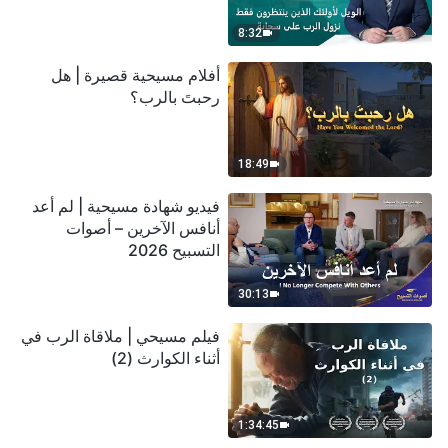
سحابة
8:32
أفلام مسيحية قصيرة | هل
رحبتَ بالرب؟
18:49
فيديو شهادة مسيحية | لم أعد
أنافس الآخرين – أصوات
التسبيح 2026
30:13
فيلم مسيحي | ملاقاة الرب في
أثناء الكوارث (2)
1:34:45