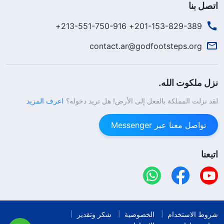
اتصل بنا
201-153-829-389+ 213-551-750-916+
contact.ar@godfootsteps.org
نزل ملكوت الله.
لقد نزلت المملكة بالفعل إلى الأرض! هل تريد دخوله؟
اعرف المزيد
تواصل معنا عبر Messenger
اتبعنا
شروط الاستخدام
الخصوصية
شكر وتقدير