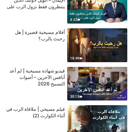
الإيمان – الويل لأولئك الذين
ينتظرون فقط نزول الرب على
سحابة
8:32
أفلام مسيحية قصيرة | هل
رحبتَ بالرب؟
18:49
فيديو شهادة مسيحية | لم أعد
أنافس الآخرين – أصوات
التسبيح 2026
30:13
فيلم مسيحي | ملاقاة الرب في
أثناء الكوارث (2)