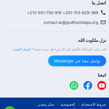
اتصل بنا
201-153-829-389+ 213-551-750-916+
contact.ar@godfootsteps.org
نزل ملكوت الله.
لقد نزلت المملكة بالفعل إلى الأرض! هل تريد دخوله؟
اعرف المزيد
تواصل معنا عبر Messenger
اتبعنا
شروط الاستخدام
الخصوصية
شكر وتقدير