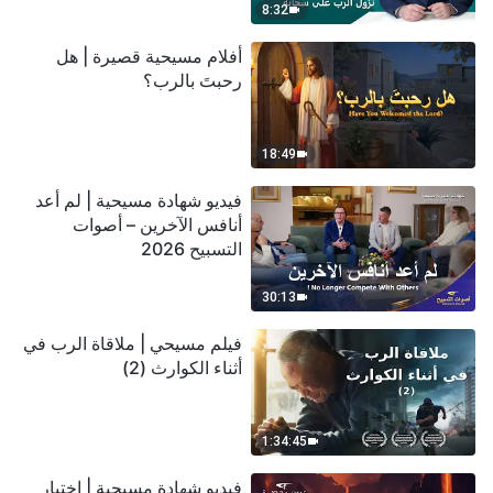
8:32
أفلام مسيحية قصيرة | هل
رحبتَ بالرب؟
18:49
فيديو شهادة مسيحية | لم أعد
أنافس الآخرين – أصوات
التسبيح 2026
30:13
فيلم مسيحي | ملاقاة الرب في
أثناء الكوارث (2)
1:34:45
فيديو شهادة مسيحية | اختبار