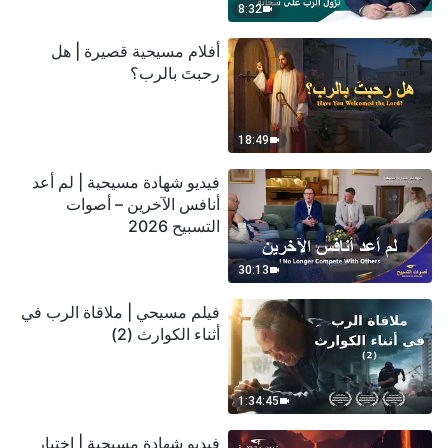
8:32
أفلام مسيحية قصيرة | هل
رحبتَ بالرب؟
18:49
فيديو شهادة مسيحية | لم أعد
أنافس الآخرين – أصوات
التسبيح 2026
30:13
فيلم مسيحي | ملاقاة الرب في
أثناء الكوارث (2)
1:34:45
فيديو شهادة مسيحية | اختبار