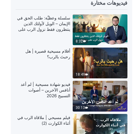
فيديوهات مختارة
20:13
كلمة الله – كلمات حول القيام بواجب
سلسلة وعظيِّة: طلب الحق في
(اقتباس 32)
الإيمان – الويل لأولئك الذين
ينتظرون فقط نزول الرب على
سحابة
28:21
8:32
كلمة الله – كلمات حول القيام بواجب
أفلام مسيحية قصيرة | هل
(اقتباس 33)
رحبتَ بالرب؟
27:07
18:49
كلمة الله – كلمات حول القيام بواجب
فيديو شهادة مسيحية | لم أعد
(اقتباس 34)
أنافس الآخرين – أصوات
التسبيح 2026
24:57
30:13
كلمة الله – كلمات حول القيام بواجب
فيلم مسيحي | ملاقاة الرب في
(اقتباس 35)
أثناء الكوارث (2)