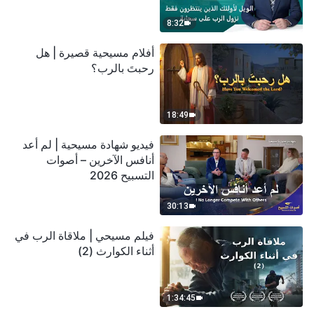
سحابة
8:32
أفلام مسيحية قصيرة | هل
رحبتَ بالرب؟
18:49
فيديو شهادة مسيحية | لم أعد
أنافس الآخرين – أصوات
التسبيح 2026
30:13
فيلم مسيحي | ملاقاة الرب في
أثناء الكوارث (2)
1:34:45