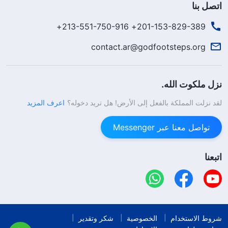
اتصل بنا
201-153-829-389+ 213-551-750-916+
contact.ar@godfootsteps.org
نزل ملكوت الله.
لقد نزلت المملكة بالفعل إلى الأرض! هل تريد دخوله؟
اعرف المزيد
تواصل معنا عبر Messenger
اتبعنا
شروط الاستخدام
الخصوصية
شكر وتقدير