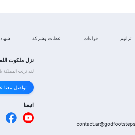
ترانيم
قراءات
عظات وشركة
شهاد
نزل ملكوت الله.
لقد نزلت المملكة با
تواصل معنا عبر enger
اتبعنا
contact.ar@godfootsteps