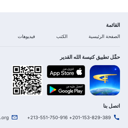
القائمة
الصفحة الرئيسية
الكتب
فيديوهات
حمِّل تطبيق كنيسة الله القدير
اتصل بنا
.org
201-153-829-389+ 213-551-750-916+