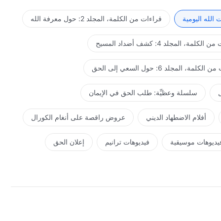
يقر بعض الناس فقط بأن ما أُشارك به هو ما قد اختبرته، ولكنهم لا
ه. فأنا من قُمت بأداء عمل التدبير على مرّ ستة آلاف عام. لقد
الله اليومية
قراءات من الكلمة، المجلد 2: حول معرفة الله
 أن أناقش ذلك؟ عندما يتعلق الأمر بطبيعة الإنسان، فقد رأيتها
 على التحدث عنها بوضوح؟ وبما أنني رأيت جوهر الإنسان بوضوح،
لكلمة، المجلد 4: كشف أضداد المسيح
لكن الشيطان قد أفسدهم. ومن المؤكد أنني أيضًا أهل لتقييم العمل
 التعبير المباشر للروح، وهذا هو ما لدي وما أنا عليه. ولذلك
كلمة، المجلد 6: حول السعي إلى الحق
. ما يقوله الناس هو ما قد اختبروه، وما قد رأوه، وما يمكن لعقولهم
تشاركوا به. الكلمات التي قالها جسد الله المتجسِّد هي التعبير
ل
سلسلة وعظيِّة: طلب الحق في الإيمان
م يره الجسد أو يعبِّر عنه، ولكنَّه ما زال يعبِّر عن كيانه لأن
قام به الروح بالفعل، على الرغم من أنه بعيد عن متناول الجسد.
أفلام الاضطهاد الديني
عروض راقصة على أنغام الكورال
عرفة كيان الله ويسمح للناس برؤية شخصية الله والعمل الذي قام
 عما ينبغي أن يدخلوا فيه وما ينبغي أن يفهموه؛ وهذا يتضمن
يديوهات موسيقية
فيديوهات ترانيم
إعلان الحق
الناس، وعمل الله هو فتح طرق جديدة وعصور جديدة للبشرية، وأن
ه. عمل الله هو قيادة البشرية كافة.