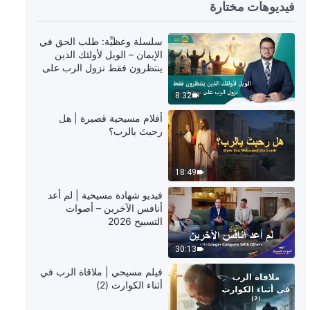
5:17
فيديوهات مختارة
كلمات الله اليومية: معرفة عمل الله |
سلسلة وعظيِّة: طلب الحق في
اقتباس 181
الإيمان – الويل لأولئك الذين
ينتظرون فقط نزول الرب على
سحابة
10:26
8:32
كلمات الله اليومية: معرفة عمل الله |
أفلام مسيحية قصيرة | هل
اقتباس 182
رحبتَ بالرب؟
5:05
18:49
كلمات الله اليومية: معرفة عمل الله |
فيديو شهادة مسيحية | لم أعد
اقتباس 183
أنافس الآخرين – أصوات
التسبيح 2026
8:12
30:13
كلمات الله اليومية: معرفة عمل الله |
فيلم مسيحي | ملاقاة الرب في
اقتباس 184
أثناء الكوارث (2)
12:35