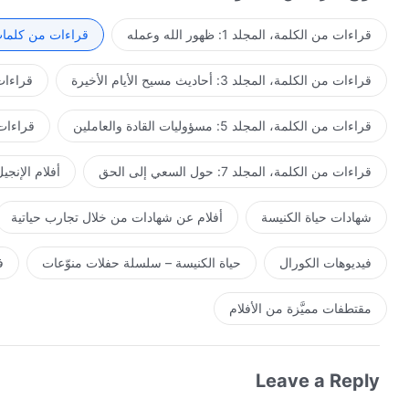
كما أنه أيضًا ليس شيئًا يمكن للإنسان أن يلمسه، بل هو ماهيتي. 
يعرفون أنه تعبير مباشر للروح. بالطبع، ما أقوله هو ما قد اختبرت
قراءات من الكلمة، المجلد 1: ظهور الله وعمله
قراءات من كلمات 
اختبرت كل شيء من بداية خلق البشرية حتى الآن؛ فكيف لا يمكنني
بوضوح، وقد راقبتها منذ مدة طويلة؛ فكيف يمكن ألا أكون قادرًا
قراءات من الكلمة، المجلد 3: أحاديث مسيح الأيام الأخيرة
قراءات من ا
فأنا أهلٌ لتوبيخ الإنسان ودينونته؛ لأن كل البشر قد جاؤوا مني و
الذي قد قمت به. وعلى الرغم من أن هذا العمل لم يتم بجسدي، فإنه
قراءات من الكلمة، المجلد 5: مسؤوليات القادة والعاملين
قراءات من ال
فأنا مؤهل للتعبير عنه والقيام بالعمل الذي ينبغي عليَّ القيام به
أن تصل إليه، وما يمكن لحواسهم أن تكشفه. هذا هو ما يمكنهم أن ي
قراءات من الكلمة، المجلد 7: حول السعي إلى الحق
أفلام الإنجي
المباشر للروح، وهي تُعبِّر عن العمل الذي قد قام به الروح، والذي ل
جوهر الجسد هو الروح، وهو يعبر عن عمل الروح. إنه العمل الذي 
شهادات حياة الكنيسة
أفلام عن شهادات من خلال تجارب حياتية
فهو من بعد
التجسد
، ومن خلال تعبير الجسد، يُمكِّن الناس من م
به. إن عمل الإنسان يتيح للناس أن تكون لديهم صورة أكثر وضوحًا
فيديوهات الكورال
حياة الكنيسة – سلسلة حفلات منوّعات
ف
قيادة الناس نحو فهم الحق واختباره. فعمل الإنسان هو مؤازرة 
يعلن للناس ما هو غير معروف للفانين، فيمكّنهم من معرفة شخصيت
مقتطفات مميَّزة من الأفلام
Leave a Reply