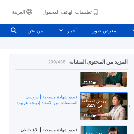
عن الغطرسة (دبلجة عربية)
تطبيقات الهاتف المحمول
العربية
31:48
معرض صور
أخبار
مَن نحن
فيديو شهادة مسيحية | عاقبة التقنُّع
والتخفِّي (دبلجة عربية)
29:42
المزيد من المحتوى المشابه
299
/
438
فيديو شهادة مسيحية | تأملات بعد اختيار
القائدة الخطأ (دبلجة عربية)
39:59
فيديو شهادة مسيحية | دروسي
المستفادة من الانتقاد (دبلجة عربية)
33:44
فيديو شهادة مسيحية | بلاغ خاطئ