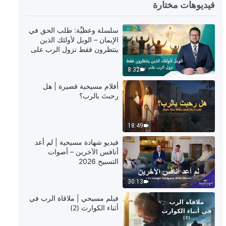
فيديوهات مختارة
40:34
سلسلة وعظيِّة: طلب الحق في
الإيمان – الويل لأولئك الذين
فيديو شهادة مسيحية | لن أتابع هذه
ينتظرون فقط نزول الرب على
الدراسات (دبلجة عربية)
سحابة
8:32
25:42
أفلام مسيحية قصيرة | هل
رحبتَ بالرب؟
فيديو شهادة مسيحية | لم أعد مرتعبة
من المسؤولية (دبلجة عربية)
18:49
25:33
فيديو شهادة مسيحية | لم أعد
أنافس الآخرين – أصوات
فيديو شهادة مسيحية | صحوة ما بعد
التسبيح 2026
الانتقام (دبلجة عربية)
30:13
39:27
فيلم مسيحي | ملاقاة الرب في
أثناء الكوارث (2)
فيديو شهادة مسيحية | أقوم بواجبي في
مواجهة الخطر (دبلجة عربية)