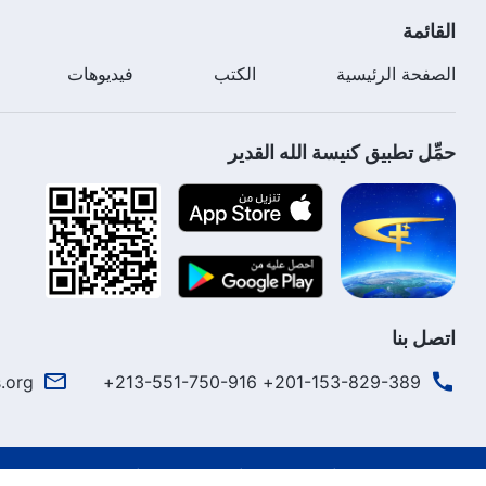
القائمة
الصفحة الرئيسية
الكتب
فيديوهات
حمِّل تطبيق كنيسة الله القدير
اتصل بنا
.org
201-153-829-389+ 213-551-750-916+
شروط الاستخدام
الخصوصية
شكر وتقدير
سياسة ملفات تعريف 