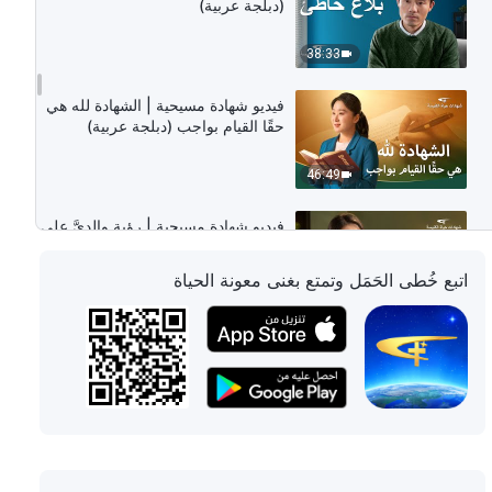
(دبلجة عربية)
38:33
فيديو شهادة مسيحية | الشهادة لله هي
حقًا القيام بواجب (دبلجة عربية)
46:49
فيديو شهادة مسيحية | رؤية والديَّ على
حقيقتهما (دبلجة عربية)
اتبع خُطى الحَمَل وتمتع بغنى معونة الحياة
47:54
فيديو شهادة مسيحية | حالتي الذهنية
في واجب من وراء الكواليس (دبلجة
عربية)
31:39
فيديو شهادة مسيحية | التعنُّت يؤذيك
ويؤذي الآخرين (دبلجة عربية)