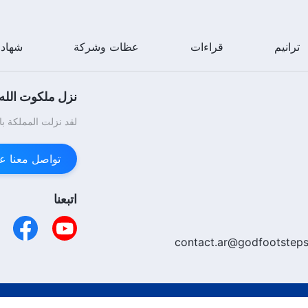
ترانيم
قراءات
عظات وشركة
شهاد
نزل ملكوت الله.
لقد نزلت المملكة با
تواصل معنا عبر enger
اتبعنا
contact.ar@godfootsteps
الارتباط