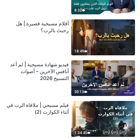
سحابة
8:32
أفلام مسيحية قصيرة | هل
رحبتَ بالرب؟
18:49
فيديو شهادة مسيحية | لم أعد
أنافس الآخرين – أصوات
التسبيح 2026
30:13
فيلم مسيحي | ملاقاة الرب في
أثناء الكوارث (2)
1:34:45