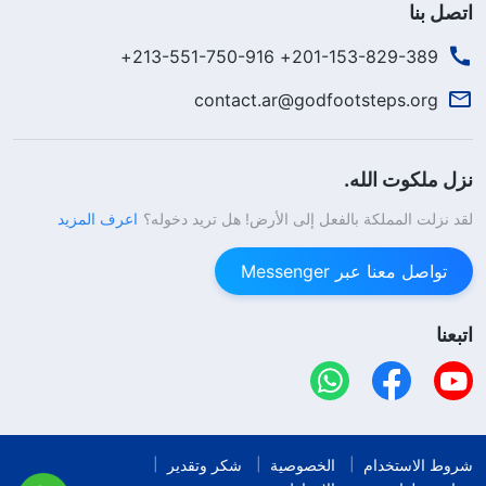
اتصل بنا
201-153-829-389+ 213-551-750-916+
contact.ar@godfootsteps.org
نزل ملكوت الله.
لقد نزلت المملكة بالفعل إلى الأرض! هل تريد دخوله؟
اعرف المزيد
تواصل معنا عبر Messenger
اتبعنا
شروط الاستخدام
الخصوصية
شكر وتقدير