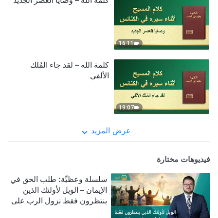
كلمة الله – وصايا العصر الجديد
16:11
كلمة الله – لقد جاء المُلك
الألفي
19:07
عرض المزيد
فيديوهات مختارة
سلسلة وعظيِّة: طلب الحق في
الإيمان – الويل لأولئك الذين
ينتظرون فقط نزول الرب على
سحابة