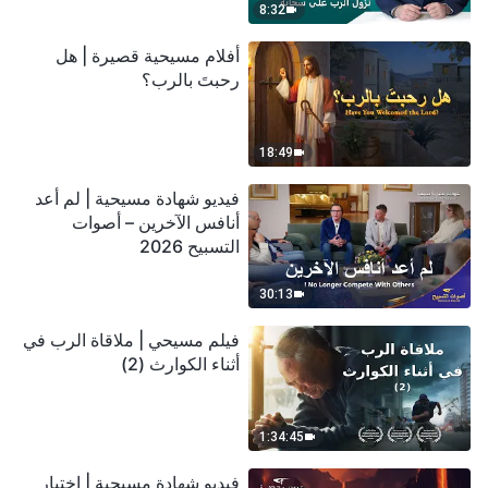
8:32
أفلام مسيحية قصيرة | هل
رحبتَ بالرب؟
18:49
فيديو شهادة مسيحية | لم أعد
أنافس الآخرين – أصوات
التسبيح 2026
30:13
فيلم مسيحي | ملاقاة الرب في
أثناء الكوارث (2)
1:34:45
فيديو شهادة مسيحية | اختبار