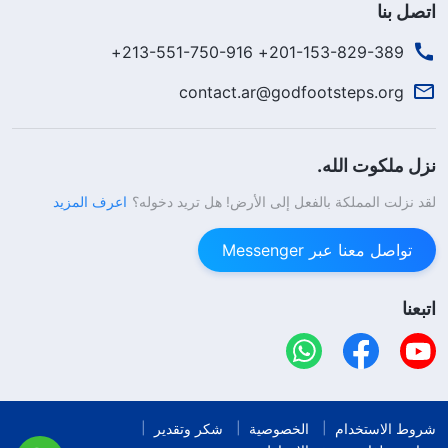
اتصل بنا
201-153-829-389+ 213-551-750-916+
contact.ar@godfootsteps.org
نزل ملكوت الله.
لقد نزلت المملكة بالفعل إلى الأرض! هل تريد دخوله؟
اعرف المزيد
تواصل معنا عبر Messenger
اتبعنا
شروط الاستخدام
الخصوصية
شكر وتقدير