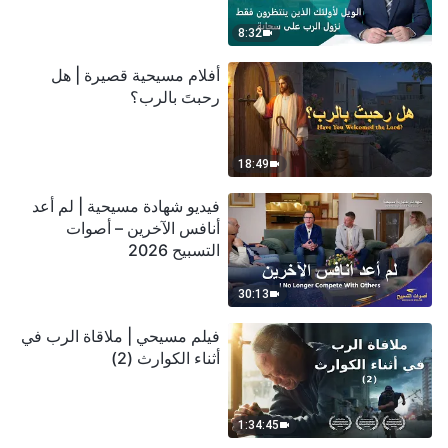
سحابة
8:32
أفلام مسيحية قصيرة | هل
رحبتَ بالرب؟
18:49
فيديو شهادة مسيحية | لم أعد
أنافس الآخرين – أصوات
التسبيح 2026
30:13
فيلم مسيحي | ملاقاة الرب في
أثناء الكوارث (2)
1:34:45