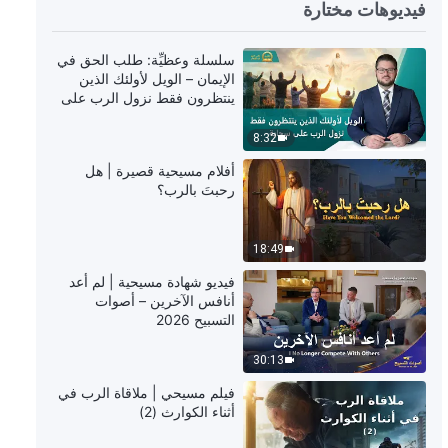
22:55
فيديوهات مختارة
كلمة الله – حول استخدام الله للإنسان
سلسلة وعظيِّة: طلب الحق في
الإيمان – الويل لأولئك الذين
ينتظرون فقط نزول الرب على
6:55
سحابة
8:32
كلمة الله – بمجرد فهمك للحق عليك أن
أفلام مسيحية قصيرة | هل
تمارسه
رحبتَ بالرب؟
18:53
18:49
كلمة الله – الشخص الذي يسعى إلى
فيديو شهادة مسيحية | لم أعد
الخلاص هو شخص يرغب في ممارسة
أنافس الآخرين – أصوات
الحق
التسبيح 2026
17:39
30:13
كلمة الله – عن الخبرة
فيلم مسيحي | ملاقاة الرب في
أثناء الكوارث (2)
13:27