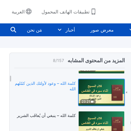
15:20
تطبيقات الهاتف المحمول
العربية
كلمة الله – من المهم جدًا إقامة علاقة
طبيعية مع الله
معرض صور
أخبار
مَن نحن
18:13
كلمة الله – حياة روحية طبيعية تقود
الناس إلى المسار الصحيح
المزيد من المحتوى المشابه
8
/
157
12:56
كلمة الله – وعود لأولئك الذين كمّلهم
الله
23:21
كلمة الله – ينبغي أن يُعاقَب الشرير