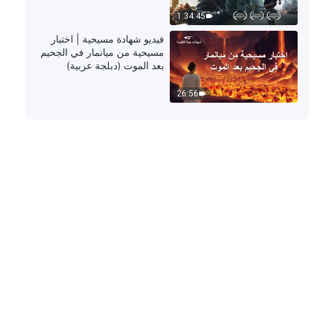
1:34:45
كلمة الله – وصايا العصر الجديد
فيديو شهادة مسيحية | اختبار
مسيحية من ميانمار في الجحيم
بعد الموت (دبلجة عربية)
16:11
26:56
كلمة الله – لقد جاء المُلك الألفي
19:07
كلمة الله – كيف هي علاقتك مع الله؟
23:21
كلمة الله – ركِّز أكثر على الواقعية
25:43