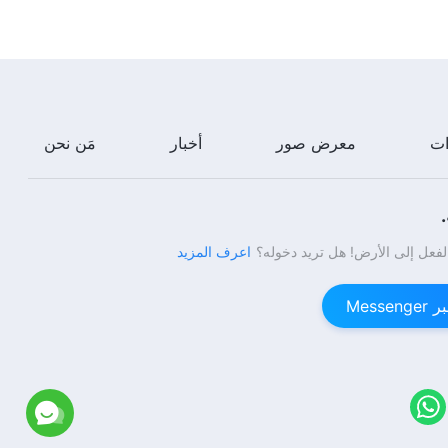
ترنيمة مسيحية – كيف تُكَمَّلُ
5:28
ترنيمة مسيحية – ما السبب في ألم
ات
معرض صور
أخبار
مَن نحن
الناس؟
5:18
ترنيمة مسيحية – طوبى لمن يحبُّون الله
لفعل إلى الأرض! هل تريد دخوله؟
اعرف المزيد
Mess
4:19
ترنيمة مسيحية – إيمان الإنسان بالله
بشع بدرجة لا تطاق
4:48