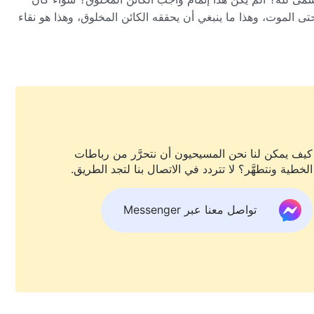
حتى الموت، وهذا ما ينبغي أن يحققه الكائن المخلوق، وهذا هو نقاء
2
ايير، ولا يوجد ما يرضي مقاصد الخالق أفضل من ذلك. تخيل أنك
ن تحبه محبة حقيقية. بهذه الطريقة، لن تكون قد فشلت في تتميم
ه، وذلك لأنك شخص لا يملك الحق ولا يقدر على الخضوع لله،
بيق الحق أو معرفة نفسك؛ إنك لا تفهم الخالق أو تعرفه، ولا
كيف يمكن لنا نحن المسيحيون أن نتحرَّر من رباطات
لأسباب، لا يُحِبُّ الخالقُ مثل هؤلاء الناس.
الخطية ونتطهَّر؟ لا تتردد في الاتصال بنا لتجد الطريق.
تواصل معنا عبر Messenger