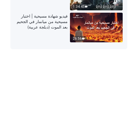
1:34:45
ترنيمة مسيحية – يتحكم الشيطان في
فيديو شهادة مسيحية | اختبار
أفكار الناس من خلال الشهرة والربح
مسيحية من ميانمار في الجحيم
بعد الموت (دبلجة عربية)
5:04
26:56
ترنيمة مسيحية – توبيخ الله ودينونته هما
نور خلاص الإنسان
3:22
ترنيمة مسيحية – تتطلب التجارب إيمانًا
4:39
ترنيمة مسيحية – الله وحده هو من
يحب الإنسان إلى أقصى درجة
6:57