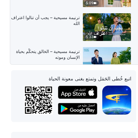
5:09
ترنيمة مسيحية – يجب أن تنالوا اعتراف
الله
5:33
ترنيمة مسيحية – الخالق يتحكَّم بحياة
الإنسان وموته
5:41
اتبع خُطى الحَمَل وتمتع بغنى معونة الحياة
ترنيمة مسيحية – ينبغي للكائنات
المخلوقة أن تخضع للخالق
5:20
ترنيمة مسيحية – دينونة الله تكشف عن
برّه وقداسته