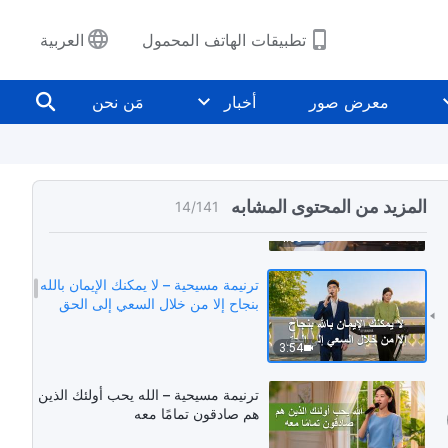
3:37
تطبيقات الهاتف المحمول
العربية
ترنيمة مسيحية – عندما يدخل البشر
الغاية الأبدية
معرض صور
أخبار
مَن نحن
4:10
ترنيمة مسيحية – الدينونة هي وسيلة
الله الأساسية ليكمِّل الإنسان
المزيد من المحتوى المشابه
14
/
141
4:05
ترنيمة مسيحية – لا يمكنك الإيمان بالله
بنجاح إلا من خلال السعي إلى الحق
3:54
ترنيمة مسيحية – الله يحب أولئك الذين
هم صادقون تمامًا معه