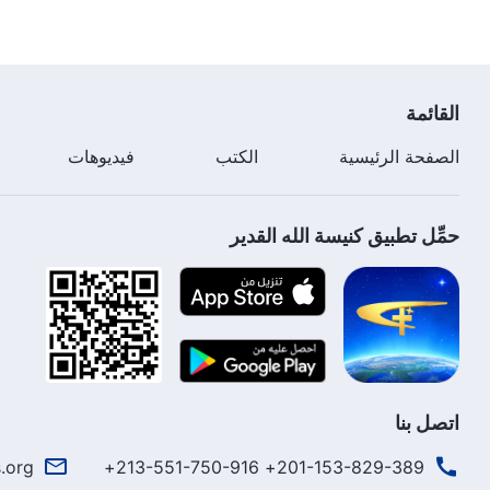
القائمة
الصفحة الرئيسية
الكتب
فيديوهات
حمِّل تطبيق كنيسة الله القدير
اتصل بنا
.org
201-153-829-389+ 213-551-750-916+