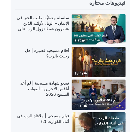
5:11
فيديوهات مختارة
ترنيمة مسيحية – الخالق وحده يشعر
سلسلة وعظيِّة: طلب الحق في
بمحبة حانية تجاه هذا الجنس البشري
الإيمان – الويل لأولئك الذين
ينتظرون فقط نزول الرب على
4:45
سحابة
8:32
ترنيمة مسيحية – البشرية الفاسدة
أفلام مسيحية قصيرة | هل
تحتاج إلى خلاص الله
رحبتَ بالرب؟
6:47
18:49
ترنيمة مسيحية – يهدف الإخضاع في
فيديو شهادة مسيحية | لم أعد
المرحلة الأخيرة إلى خلاص البشر
أنافس الآخرين – أصوات
التسبيح 2026
4:59
30:13
ترنيمة مسيحية – سلطان الخالق لا يتغيَّر
فيلم مسيحي | ملاقاة الرب في
أثناء الكوارث (2)
4:44