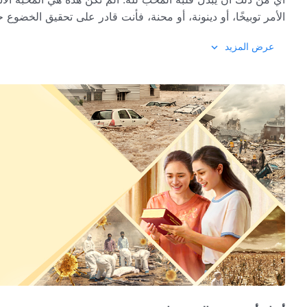
الأمر توبيخًا، أو دينونة، أو محنة، فأنت قادر على تحقيق الخضوع 
المحبة لله.
عرض المزيد
إذا استطاع الإنسان تحقيق هذا القدر، فهو كائن مخلوق يفي بالمع
قادر على أن تعمل من أجل الله لكنك لا تخضع لله ولا تستطيع أ
واجب الكائن المخلوق فحسب، وإنما سوف تُدان أيضًا من قبل الل
ويتمرد على الله. إنك تهتم فقط بالعمل من أجل الله، ولا تهتم بتط
تخضع للخالق أو تحبه، وأنت شخصٌ متمرد على الله بالفطرة. ولهذه ا
من الكلمة، ج. 1. ظهور الله وعمله. النجاح أو الفشل يعتمد على الطريق الذي يسلكه المرء