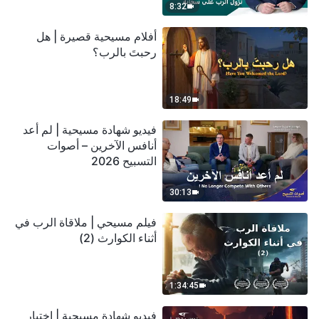
8:32
أفلام مسيحية قصيرة | هل
رحبتَ بالرب؟
18:49
فيديو شهادة مسيحية | لم أعد
أنافس الآخرين – أصوات
التسبيح 2026
30:13
فيلم مسيحي | ملاقاة الرب في
أثناء الكوارث (2)
1:34:45
فيديو شهادة مسيحية | اختبار