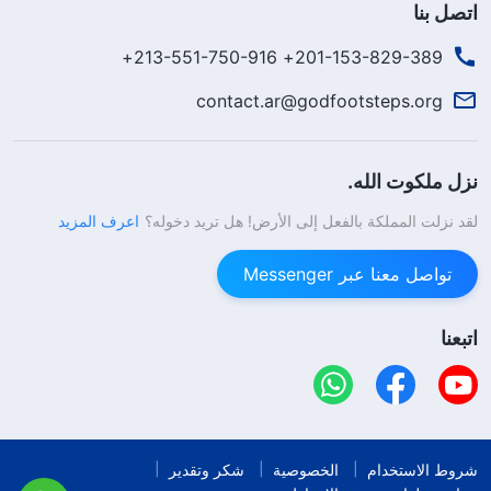
اتصل بنا
201-153-829-389+ 213-551-750-916+
contact.ar@godfootsteps.org
نزل ملكوت الله.
لقد نزلت المملكة بالفعل إلى الأرض! هل تريد دخوله؟
اعرف المزيد
تواصل معنا عبر Messenger
اتبعنا
شروط الاستخدام
الخصوصية
شكر وتقدير