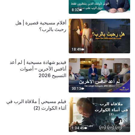
سحابة
8:32
أفلام مسيحية قصيرة | هل
رحبتَ بالرب؟
18:49
فيديو شهادة مسيحية | لم أعد
أنافس الآخرين – أصوات
التسبيح 2026
30:13
فيلم مسيحي | ملاقاة الرب في
أثناء الكوارث (2)
1:34:45