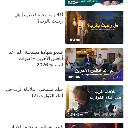
8:32
أفلام مسيحية قصيرة | هل
رحبتَ بالرب؟
18:49
فيديو شهادة مسيحية | لم أعد
أنافس الآخرين – أصوات
التسبيح 2026
30:13
فيلم مسيحي | ملاقاة الرب في
أثناء الكوارث (2)
1:34:45
فيديو شهادة مسيحية | اختبار