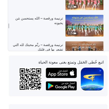
4:22
ترنيمة ورقصة – الله يستحسن مَن
يحبونه
3:24
ترنيمة ورقصة – رنِّم محبتك لله التي
تشعر بها في قلبك
4:20
اتبع خُطى الحَمَل وتمتع بغنى معونة الحياة
ترنيمة ورقصة – الآن وقد صرتَ معنا، يا
الله القدير
4:15
ترنيمة ورقصة – نحن الإخوة والأخوات
نسبِّح الله