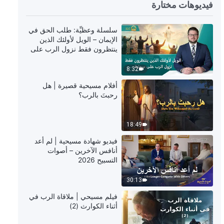
فيديوهات مختارة
4:46
سلسلة وعظيِّة: طلب الحق في
ترنيمة ورقصة – نسبّح نصر الله القدير
الإيمان – الويل لأولئك الذين
ينتظرون فقط نزول الرب على
سحابة
4:40
8:32
أفلام مسيحية قصيرة | هل
ترنيمة ورقصة – انظر مَن يقدم شهادة
رحبتَ بالرب؟
صالحة لله
4:44
18:49
فيديو شهادة مسيحية | لم أعد
ترنيمة ورقصة – أعظم سعادة هي محبة
أنافس الآخرين – أصوات
الله بحقٍ
التسبيح 2026
4:14
30:13
فيلم مسيحي | ملاقاة الرب في
ترنيمة ورقصة – حياتي تتحرر وتنعتق
أثناء الكوارث (2)