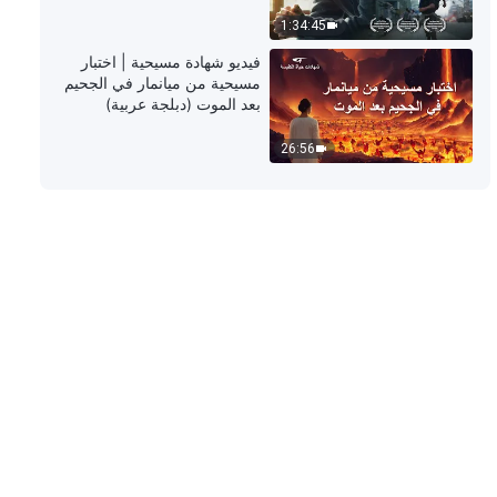
4:09
1:34:45
فيديو شهادة مسيحية | اختبار
ترنيمة ورقصة – مناظر الملكوت جديدةٌ
مسيحية من ميانمار في الجحيم
دائمًا
بعد الموت (دبلجة عربية)
3:28
26:56
ترنيمة ورقصة – لا يُمكننا التوقفُ عن
ترنيم ترانيم المحبة لله
4:48
ترنيمة ورقصة – الله في قلبي
3:52
ترنيمة ورقصة – لقد تحقَّقَ ملكوت
المسيح