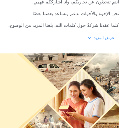
أنتم تتحدثون عن تجاربكم، وأنا أشارككم فهمي.
نحن الإخوة والأخوات ندعم ونساعد بعضنا بعضًا.
كلما عقدنا شركةً حول كلمات الله، بلغنا المزيد من الوضوح،
وربحنا الاستنارة والإضاءة من الروح القُدُس.
عرض المزيد
بفهمنا الحق وتأمُّلنا في أنفسنا، نرى فسادنا ونواقصنا.
بصلاتنا إلى الله وطلبنا بإخلاص، نتحدث إليه بصراحة ومن القلب.
لا يهتم الله بمدى عمق فهمنا للحق؛ ويفرح متى ما تكلمنا بما في ق
حياة الكنيسة تجلب مثل هذا الفرح العظيم؛ فننمو تدريجيًا في حياتن
ملكوت المسيح هو بيتنا. أولئك الذين يحبون الله يسبحونه إلى الأبد.
2
نحن الإخوة والأخوات أتينا أمام الله.