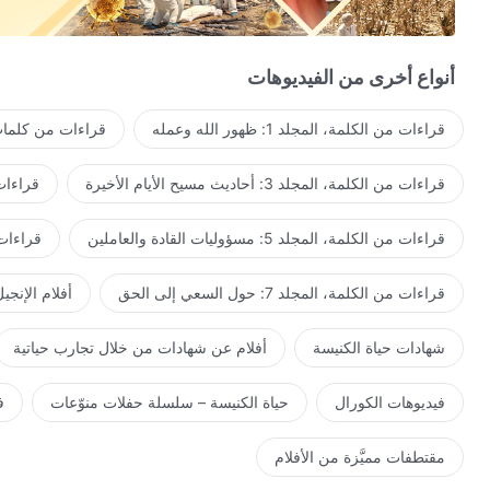
أكل كلماته وشربها فرح.
نَخْضَعُ لدينونة وتوبيخ كلمات الله، ونقبل التهذيب والتأديب.
أنواع أخرى من الفيديوهات
الله يرتب كل أنواع الناس والأحداث والأشياء ليمتحن إيماننا وينقِّيَه
قراءات من الكلمة، المجلد 1: ظهور الله وعمله
قراءات من كلمات 
نحن نفهم مقاصد الله المُضْنِيَة،
قراءات من الكلمة، المجلد 3: أحاديث مسيح الأيام الأخيرة
قراءات من ا
ونفهم أن كل ما يفعله هو لمساعدتنا في بلوغ الحق والحياة.
من خلال اختبار كلماته وممارسة الحق،
قراءات من الكلمة، المجلد 5: مسؤوليات القادة والعاملين
قراءات من ال
نربح المزيد من الحق والمزيد من الواقع.
قراءات من الكلمة، المجلد 7: حول السعي إلى الحق
أفلام الإنجي
نتمِّم واجباتنا ونقدم إخلاصنا، مقدمين الشهادة الصالحة لإرضاء مق
شهادات حياة الكنيسة
أفلام عن شهادات من خلال تجارب حياتية
حياة الكنيسة تجلب مثل هذا الفرح العظيم؛ فننمو تدريجيًا في حياتن
فيديوهات الكورال
حياة الكنيسة – سلسلة حفلات منوّعات
ف
ملكوت المسيح هو بيتنا. أولئك الذين يحبون الله يسبحونه إلى الأبد.
مقتطفات مميَّزة من الأفلام
من اتبعوا الحمل ورنموا ترنيمات جديدة