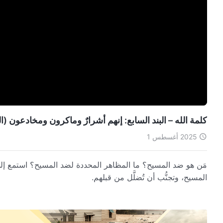
كلمة الله – البند السابع: إنهم أشرارٌ وماكرون ومخادعون (ال
2025 أغسطس 1
مَن هو ضد المسيح؟ ما المظاهر المحددة لضد المسيح؟ استمع إل
المسيح، وتجنُّب أن تُضلَّل من قبلهم.