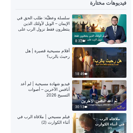
48:02
فيديوهات مختارة
كلمة الله – البند السابع: إنهم أشرارٌ
سلسلة وعظيِّة: طلب الحق في
وماكرون ومخادعون (الجزء الثالث)
الإيمان – الويل لأولئك الذين
(القسم الثالث)
ينتظرون فقط نزول الرب على
سحابة
47:46
8:32
كلمة الله – البند السابع: إنهم أشرارٌ
أفلام مسيحية قصيرة | هل
وماكرون ومخادعون (الجزء الثالث)
رحبتَ بالرب؟
(القسم الرابع)
54:02
18:49
كلمة الله – البند السابع: إنهم أشرارٌ
فيديو شهادة مسيحية | لم أعد
وماكرون ومخادعون (الجزء الثالث)
أنافس الآخرين – أصوات
(القسم الخامس)
التسبيح 2026
48:39
30:13
كلمة الله – البند السابع: إنهم أشرارٌ
فيلم مسيحي | ملاقاة الرب في
وماكرون ومخادعون (الجزء الثالث)
أثناء الكوارث (2)
(القسم السادس)
58:48