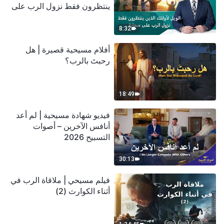
ينتظرون فقط نزول الرب على
سحابة
8:32
أفلام مسيحية قصيرة | هل
رحبتَ بالرب؟
18:49
فيديو شهادة مسيحية | لم أعد
أنافس الآخرين – أصوات
التسبيح 2026
30:13
فيلم مسيحي | ملاقاة الرب في
أثناء الكوارث (2)