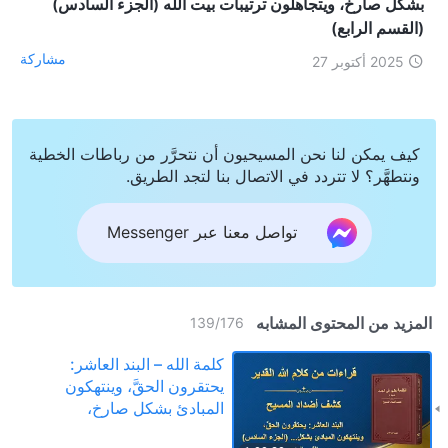
بشكل صارخ، ويتجاهلون ترتيبات بيت الله (الجزء السادس)
(القسم الرابع)
مشاركة
2025 أكتوبر 27
كيف يمكن لنا نحن المسيحيون أن نتحرَّر من رباطات الخطية
ونتطهَّر؟ لا تتردد في الاتصال بنا لتجد الطريق.
تواصل معنا عبر Messenger
المزيد من المحتوى المشابه
139
/
176
كلمة الله – البند العاشر:
يحتقرون الحقَّ، وينتهكون
المبادئ بشكل صارخ،
ويتجاهلون ترتيبات بيت الله