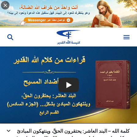
كلمة الله – البند العاشر: يحتقرون الحقَّ، وينتهكون المبادئ