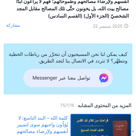
أنفسهم ولإرضاء مصالحهم وطموحاتهم؛ فهم لا يراعون أبدًا
مصالح بيت الله، بل يخونون حتَّى تلك المصالح مقابل المجد
الشخصيّ (الجزء الأول) (القسم السادس)
مشاركة
2025 سبتمبر 22
كيف يمكن لنا نحن المسيحيون أن نتحرَّر من رباطات الخطية
ونتطهَّر؟ لا تتردد في الاتصال بنا لتجد الطريق.
تواصل معنا عبر Messenger
المزيد من المحتوى المشابه
75
/
176
كلمة الله – البند التاسع: لا
يُؤدُّون واجبهم سوى لتمييز
أنفسهم ولإرضاء مصالحهم