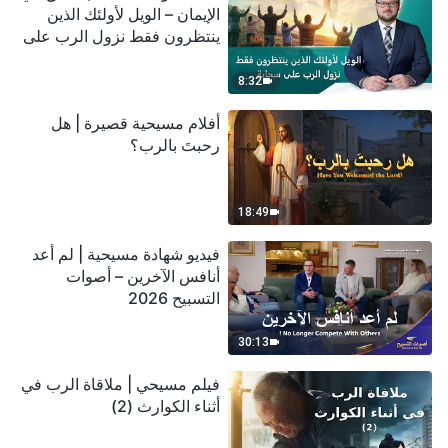
الإيمان – الويل لأولئك الذين
ينتظرون فقط نزول الرب على
سحابة
8:32
أفلام مسيحية قصيرة | هل
رحبتَ بالرب؟
18:49
فيديو شهادة مسيحية | لم أعد
أنافس الآخرين – أصوات
التسبيح 2026
30:13
فيلم مسيحي | ملاقاة الرب في
أثناء الكوارث (2)