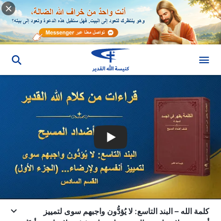
كلمة الله – البند التاسع: لا يُؤدُّون واجبهم سوى لتمييز