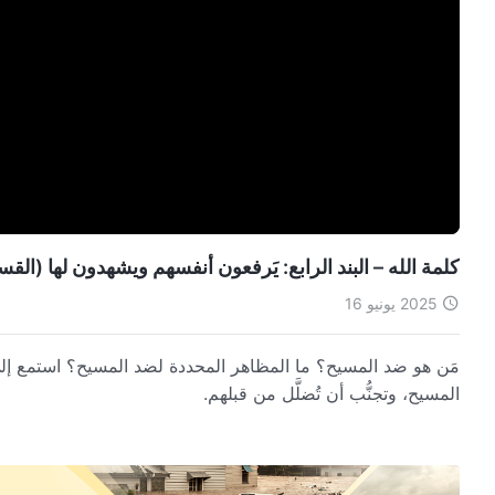
كلمة الله – البند الرابع: يَرفعون أنفسهم ويشهدون لها (القس
2025 يونيو 16
مَن هو ضد المسيح؟ ما المظاهر المحددة لضد المسيح؟ استمع إل
المسيح، وتجنُّب أن تُضلَّل من قبلهم.