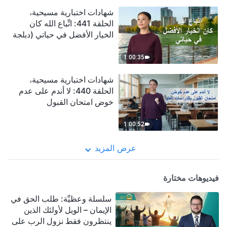
شهادات اختبارية مسيحية،
الحلقة 441: اتِّباع الله كان
الخيار الأفضل في حياتي (دبلجة
عربية)
1:00:35
شهادات اختبارية مسيحية،
الحلقة 440: لا أندم على عدم
خوض امتحان القبول
بالدراسات العليا (دبلجة عربية)
1:00:52
عرض المزيد
فيديوهات مختارة
سلسلة وعظيِّة: طلب الحق في
الإيمان – الويل لأولئك الذين
ينتظرون فقط نزول الرب على