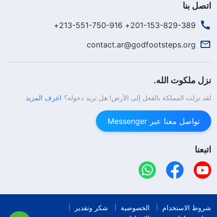
اتصل بنا
201-153-829-389+ 213-551-750-916+
contact.ar@godfootsteps.org
نزل ملكوت الله.
لقد نزلت المملكة بالفعل إلى الأرض! هل تريد دخوله؟
اعرف المزيد
تواصل معنا عبر Messenger
اتبعنا
شروط الاستخدام
الخصوصية
شكر وتقدير