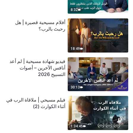
سحابة
8:32
أفلام مسيحية قصيرة | هل
رحبتَ بالرب؟
18:49
فيديو شهادة مسيحية | لم أعد
أنافس الآخرين – أصوات
التسبيح 2026
30:13
فيلم مسيحي | ملاقاة الرب في
أثناء الكوارث (2)
1:34:45