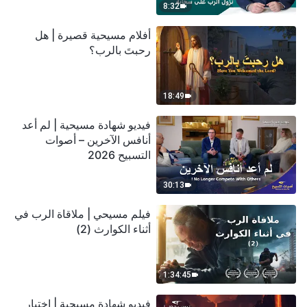
8:32
أفلام مسيحية قصيرة | هل
رحبتَ بالرب؟
18:49
فيديو شهادة مسيحية | لم أعد
أنافس الآخرين – أصوات
التسبيح 2026
30:13
فيلم مسيحي | ملاقاة الرب في
أثناء الكوارث (2)
1:34:45
فيديو شهادة مسيحية | اختبار