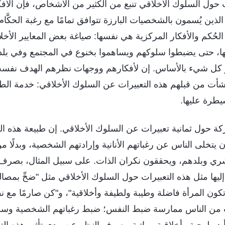
 حول السلوك الأخلاقي تنبع من الكثير من الأشخاص، فإن الأف
 الذين يُسمون بالشخصيات البارزة تتوافق تمامًا مع رغبة الحكَّا
حُكم والأفكار المركزية هي نفسها: صياغة بعض المعايير الأخلا
عها، حتى يضبطوا سلوكهم ويساهموا بخنوع في المجتمع وفي بلد
هو كل شيء بالأساس. إن لأفكارهم ووجهات نظرهم الهدف نفس
ت من قبلهم هذه التعبيرات عن السلوك الأخلاقي: خدمة الطب
يطرة عليها.
ركة حول ثمانية تعبيرات عن السلوك الأخلاقي. إن طبيعة هذه الت
تخلى الناس عن رغباتهم الأنانية وإرادتهم الشخصية، وبدلًا 
ري وبلدهم، ويحققون نكران الذات. على سبيل المثال، بصرف
إليها مثل هذه التعبيرات حول السلوك الأخلاقي مثل "ضحِّ بمص
كون المرأة فاضلة وطيبة ولطيفة وأخلاقية"، و"كن صارمًا مع ن
ب من الناس ممارسة ضبط النفس؛ ضبط رغباتهم الشخصية وسلو
يديولوجية وأخلاقية مواتية. بصرف النظر عن مدى تأثير هذه ال