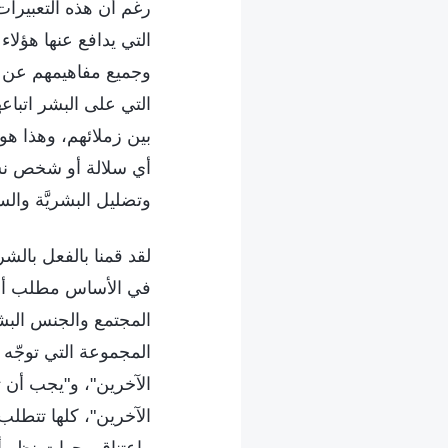
رغم أن هذه التعبيرات
التي يدافع عنها هؤلاء
وجميع مفاهيمهم عن ال
التي على البشر اتبا
بين زملائهم، وهذا 
أي سلالة أو شخص نشأ
وتضليل البشريَّة والس
لقد قمنا بالفعل بالش
في الأساس مطلب أن ي
المجتمع والجنس البش
المجموعة التي توجّه 
الآخرين"، و"يجب أن ت
الآخرين"، كلها تتطل
واعتناق وجهات نظر أ