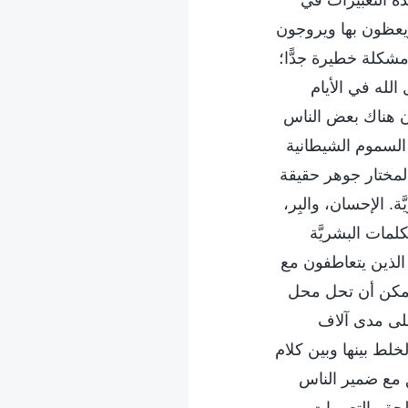
، ويعظون بها ويروجون
مشكلة خطيرة جدًّا؛
الله في الأيام
 أن هناك بعض الناس
ذه السموم الشيطانية
مختار جوهر حقيقة
. الإحسان، والبِر،
لمات البشريَّة
الذين يتعاطفون مع
ا يمكن أن تحل محل
على مدى آلاف
خلط بينها وبين كلام
فق مع ضمير الناس
حق. التعبيرات