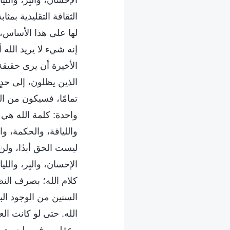
الثقافة التقليدية بمث
لها على هذا الأساس، 
إنه شيء لا يريد الله 
الأخيرة أن يرى حقيقة 
الذين يظلون، إلى حدٍ ك
تمامًا، فسيكون من ا
واحدة: كلمة الله هي ك
واللياقة، والحكمة، وا
ليست الحق أبدًا، ول
الإحسان، والبِر، والل
كلام الله؛ بصرف الن
السنين من الوجود الب
الله. حتى لو كانت الع
وعقلهم، فهي ليست كلم