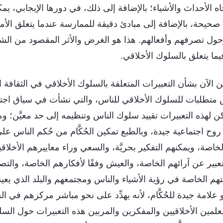
ه الأحداث والأشياء؛ بالإضافة إلى ذلك، في دورها الإيجابي، ي
 صحيحة، بالإضافة إلى مبادئ دقيقة للممارسة عندما يتعلق الأم
حول تصرفهم وأفعالهم. هذا هو الغرض والأثر المقصود من ال
يما يتعلق بالسلوك الأخلاقي.
الآن بشأن التعبيرات المتعلقة بالسلوك الأخلاقي في الثقافة الص
 متطلبات للسلوك الأخلاقي للناس، والتي نشأت في سياق اجت
 لهذه التعبيرات تقييد سلوك الناس وتنظيمه إلى حد معيَّن؛ 
وح اجتماعية جيدة، وبالطبع تمكين الحُكَّام من حُكم الناس عل
خاصة، ويمكنهم التفكير بحريَّة، والسعي وراء معاييرهم الأخلاق
لتعبير عن آرائهم الخاصة، والعيش وفقًا لأفكارهم الخاصة، والتص
تهم الخاصة في رؤية الأشياء والناس ومجتمعهم والبلد الذي يعيش
 علامة جيدة للحُكَّام، لأنه يهدِّد على نحو مباشر مركزهم في ا
علمين الأخلاقيين والمفكرين والمربين هذه التعبيرات حول الس