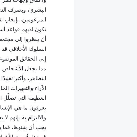
البشري، وبصرف النظر ع
المزعومين، بإيجاز، ت
تكون لديهم قواعد أسا
أن ينظروا إلى مجتمعه
السلوك الأخلاقي قد ل
إلى الحقائق الموضوعي
مما يجعل الأشخاص المت
التظاهر، وأكثر تقييدًا
الآراء والتعبيرات الخ
العظيمة التي تضلِّل ا
يعرفون ما هي الإنسان
والالتزام به. إنهم ل
يجب أن يتبنوها، فما ب
قيودها، قُمعت الأشياء