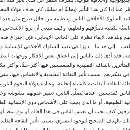
ما إذا كان هذا التأثير إيجابيًّا أم سلبيًا، كان هدف هؤلاء المعل
قييد السلوك الأخلاقي للناس وتنظيمه من خلال طرح مثل هذه ا
سيَّة لكيفية تصرُّفهم وفعلهم، وكيف ينبغي أن يروا الأشخاص و
م وبلدهم. لإلقاء نظرة على الجانب الإيجابي، فإن اختراع هذه 
عب – إلى حد ما – دورًا في تقييد السلوك الأخلاقي للإنسانية و
ة، فقد أدى ذلك بالناس إلى اعتناق بعض الأفكار ووجهات النظر
أثرين بالثقافة التقليدية والمنغمسين فيها أكثر خبثًا، وأكثر م
 في تفكيرهم. بسبب تأثير الثقافة التقليدية والانغماس فيها، تبنى 
اطئة للثقافة التقليدية كأشياء إيجابية، وعبادة هؤلاء النجوم الب
لناس كقديسين. عندما يُضلَّل الناس، تصير عقولهم مشوشة وخَدِر
ية الطبيعية، أو ما الذي يجب على الأشخاص ذوي الإنسانية الط
ا يعرفون كيف يجب أن يعيش الناس في هذا العالم أو نوع نمط أو 
الك بالهدف الصحيح للوجود البشري. بسبب تأثير الثقافة التقليدي
 الإيجابية ومتطلبات الله وقواعده. وبهذا المعنى، فإن العبارات