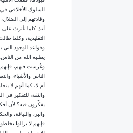
السلوك الأخلاقي في ا
وقادتهم إلى الضلال، ب
أنك كلما تأثرتَ على 
التقليدية، وكلما طال
وقواعد الوجود التي ي
يطلبه الله من الناس.
وغُرست فيهم، فإنهم ي
الناس والأشياء، والت
أم لا، كما أنهم لا يتج
والثقة، للتفكير في الط
يفكِّرون فيه؟ لأن أفك
والبِر، واللياقة، وال
فإنهم لا يزالوا يخلطو
الإحسان، والبِر، والل