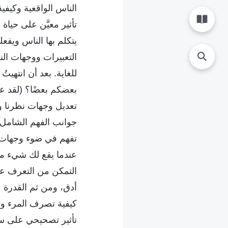
الناس الواقعية وكيفي
تأثير معيَّن على حياة
يتكلم بها الناس ويفع
التعبيرات ووجهات النظ
للغاية. بعد أن انتهي
بعضكم بعضًا؟ (لقد عق
تعديل وجهات نظرنا ومنا
جوانب الفهم الشامل 
تفهم في ضوء وجهات ال
عندما يقع لك شيء ما
التمكن من التعرف على
أدق، ومن ثم القدرة عل
كيفية تصرف المرء وأفع
تأثير تصحيحي على س