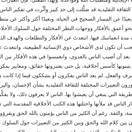
لثقافة التقليدية قد ضلَّلت إلى حد كبير وأثَّرت في تفكير ال
عيدًا عن المسار الصحيح في الحياة، وبعيدًا أكثر وأكثر عن متطل
نحو أعمق بالأفكار ووجهات النظر المختلفة حول السلوك الأخلا
ت مدة انغماسك فيها، ابتعدتَ عن الأفكار والتطلعات والهدف ال
جب أن تكون لدى الأشخاص ذوي الإنسانية الطبيعية، وابتعدتَ ع
 بعد أن أصيب الناس بالعدوى، وانغمسوا في هذه الأفكار من الثق
تبنونها كأسس أخلاقية، بل حتى يعتبرونها حقائق، ومعايير يمكن
صرف والفعل. لم يعد الناس يفكرون أو يشككون فيما إذا كانت 
اوزون التعبيرات المختلفة للثقافة التقليدية بشأن الإحسان، والبِر
ريقة التي ينبغي أن يعيشوا بها. الناس لا يعرفون ذلك، ولا يفكِّر
ار الناس قد ملأتها واحتلتها هذه الكتب الأخلاقية المقدسة التي 
حكمة، والثقة. رغم أن الكثير من الناس يؤمنون بالله الحق ويقرؤو
ن بين كلام الله والحق وبين الكثير من التعبيرات حول السلوك ا
ياقة، والحكمة، والثقة، حتى إن بعض الناس يعتبرون الكثير من ه