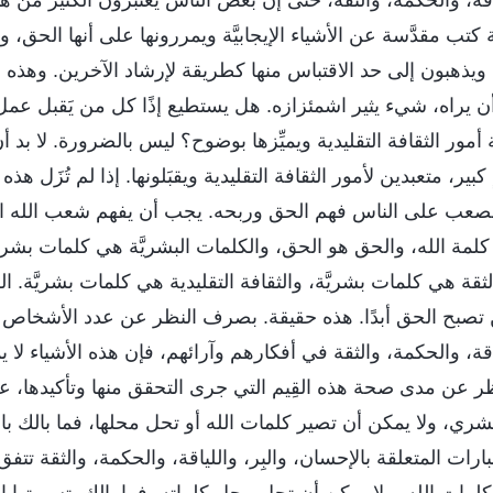
ابة كتب مقدَّسة عن الأشياء الإيجابيَّة ويمررونها على أنها الحق
ويذهبون إلى حد الاقتباس منها كطريقة لإرشاد الآخرين. وهذه 
أن يراه، شيء يثير اشمئزازه. هل يستطيع إذًا كل من يَقبل عمل 
أمور الثقافة التقليدية ويميِّزها بوضوح؟ ليس بالضرورة. لا بد
بير، متعبدين لأمور الثقافة التقليدية ويقبَلونها. إذا لم تُزَل ه
لصعب على الناس فهم الحق وربحه. يجب أن يفهم شعب الله ال
لمة الله، والحق هو الحق، والكلمات البشريَّة هي كلمات بشريَّة
لثقة هي كلمات بشريَّة، والثقافة التقليدية هي كلمات بشريَّة. الك
ن تصبح الحق أبدًا. هذه حقيقة. بصرف النظر عن عدد الأشخاص 
ياقة، والحكمة، والثقة في أفكارهم وآرائهم، فإن هذه الأشياء ل
ظر عن مدى صحة هذه القِيم التي جرى التحقق منها وتأكيدها، 
شري، ولا يمكن أن تصير كلمات الله أو تحل محلها، فما بالك بال
بارات المتعلقة بالإحسان، والبِر، واللياقة، والحكمة، والثقة تت
ات الله، ولا يمكن أن تحل محل كلماته، فما بالك بتسميتها ال