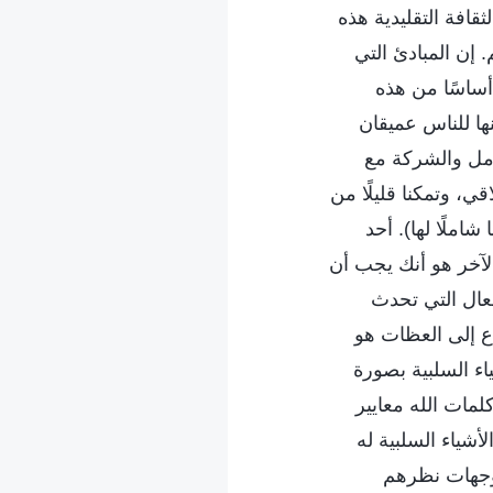
قافة التقليدية هذه
. إن المبادئ التي
أساسًا من هذه
نها للناس عميقان
تأمل والشركة مع
ي، وتمكنا قليلًا من
شاملًا لها). أحد
لآخر هو أنك يجب أن
فعال التي تحدث
ع إلى العظات هو
اء السلبية بصورة
لمات الله معايير
أشياء السلبية له
وجهات نظرهم