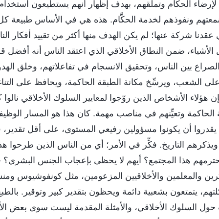
رضاء الحكَّام وتملقهم، بهدف إظهار أنهم يستطيعون استخدام 
معتهم ونفوذهم لخدمة الحكَّام. هذه هي في الأساس طبيعة كل
 عقدنا شركة عنها؛ لم يكن الهدف منها أكثر من تقييد أفكار ا
الأشياء، ضمن النطاق الأخلاقي الذي اعتقد الناس أنه أفضل قليلً
الصراع بين الناس، وتحقيق الانسجام في تفاعلاتهم، وخلق الهدوء
لى الشعب، ويرسِّخ مكانة الطبقة الحاكمة، ويحافظ على التنا
ن هؤلاء الأشخاص الذين روّجوا لمعايير السلوك الأخلاقي نالوا ك
ة الحاكمة وتعيِّنهم في مناصب مهمة. كان هذا هو المسار الوظ
م يقدروا أن يكونوا مسؤولين رفيعي المستوى، على أقل تقدير
 ويذكرهم التاريخ. فكِّر في الأمر؛ أي من الناس الذين طرحوا ه
يحترمهم هذا المجتمع؟ أيهم لا يحظى بإعجاب الجنس البشري؟ ح
فكرين والمعلمين والأخلاقيين المزعومين، مثل كونفوشيوس ومن
هم، يتمتعون بشعبية دائمة ويحظون بتقدير كبير وتوقير. بالطبع،
 حول السلوك الأخلاقي، والأمثلة المقدمة ليست سوى بعض الأمثلة