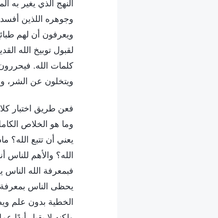
النهج الذي يغير به 
وجوهره اللذين أفسده
ويعرفون أن لهم طبائع
لقبول توبيخ الله القد
كلمات الله. فيحررو
ويتخلون عن الشر، ويع
فعن طريق اختبار كلام 
وما هو الخلاص الكامل
يعني أن تتبع الله؟ م
الله؟ والأهم للناس أن
فبمعرفة الله الناس ي
يحظى الناس بمعرفة أ
الخطية بدون علم ويص
ولكنه لا يقبل أبدًا عم