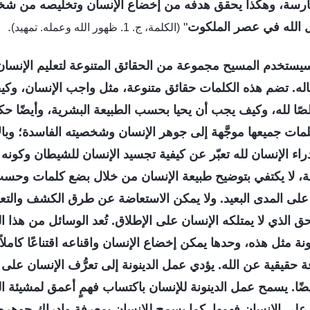
ارسة، وهكذا يحقق هدفه من إخضاع الإنسان وتخليصه من شخص
ل الله في عصر الملكوت
"
.
(الكلمة، ج. 1. ظهور الله وعمله. تمهيد)
 سيستخدم المسيح مجموعة من الحقائق المتنوعة لتعليم الإنسان
عماله. تضم هذه الكلمات حقائق متنوعة، مثل واجب الإنسان، و
صًا لله، وكيف يجب أن يحيا بحسب الطبيعة البشرية، وأيضًا ح
لمات جميعها موجَّهة إلى جوهر الإنسان وشخصيته الفاسدة؛ وب
اء الإنسان لله تعبّر عن كيفية تجسيد الإنسان للشيطان وكونه 
ونة، لا يكتفي بتوضيح طبيعة الإنسان من خلال بضع كلمات وحسب
ا على المدى البعيد. ولا يمكن الاستعاضة عن طرق الكشف والتع
حق الذي لا يمتلكه الإنسان على الإطلاق. تُعد الوسائل من هذا ا
نة مثل هذه، وحدها يمكن إخضاع الإنسان واقناعه اقتناعًا كاملاً 
حقيقية عن الله. يؤدي عمل الدينونة إلى تعرُّف الإنسان على 
ضًا. يسمح عمل الدينونة للإنسان باكتساب فهمٍ أعمق لمشيئة 
على الإنسان فهمها. كما يسمح للإنسان بمعرفة وإدراك جوهره