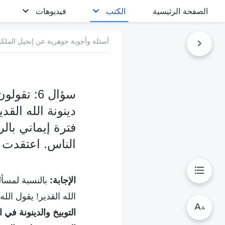
الصفحة الرئيسية
الكتب
فيديوهات
أسئلة وأجوبة جوهرية عن إنجيل الملك
سؤال 6: 
دينونة الله الق
فترة إيماني بال
الناس. اعتقدت أ
الإجابة:
بالنسبة لمسألة
الله القدير! يقول الله 
التوبيخ والدينونة في