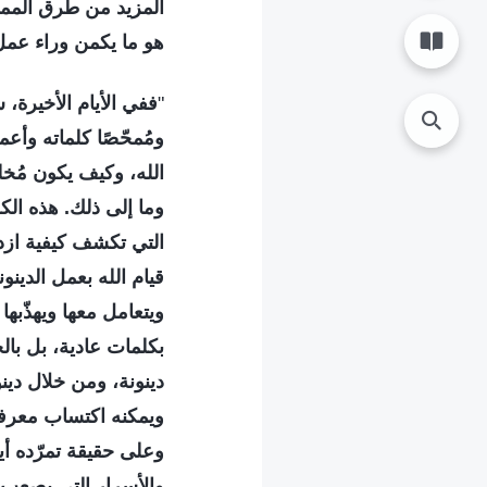
المزيد من طرق المم
هو ما يكمن وراء عم
"
ففي الأيام الأخيرة،
ومُمحّصًا كلماته وأ
الله، وكيف يكون مُخل
وما إلى ذلك. هذه الك
التي تكشف كيفية ازدر
قيام الله بعمل الدين
ويتعامل معها ويهذّبه
بكلمات عادية، بل بال
دينونة، ومن خلال دينو
ويمكنه اكتساب معرفة 
وعلى حقيقة تمرّده أي
والأسرار التي يصعب 