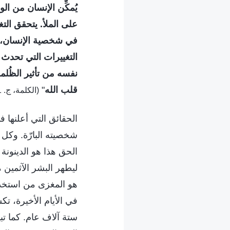
يُمكِّن الإنسان من ا
على الملأ. يتحقق الت
في شخصية الإنسان، ل
التغييرات التي تحدث 
نفسه من تأثير الظُلم
قلب الله
"
(الكلمة، ج. 1. ظهور الله وعمله. لا يستطيع الشهادة لله إلا أولئك الذين يعرفون الله)
الحقائق التي أعلنها ف
شخصيته البارّة. وكل م
الحق هذا هو الدينونة 
ليطهر البشر الآثمين
هو المغزى من استخدام 
في الأيام الأخيرة، تك
ستة آلاف عام. كما ت