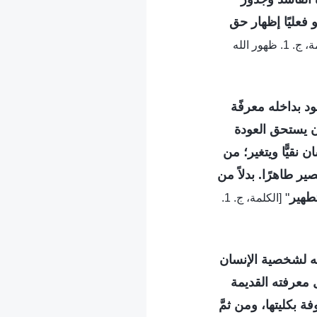
فعليًا إظهار حق
(الكلمة، ج. 1. ظهور الله
د بداخله معرفًة
أن يستحق العودة
نقيًّا ويتغير؛ من
ير طاهرًا. بدلاً من
طهير
"
[الكلمة، ج. 1.
ته لشخصية الإنسان
 معرفته القديمة
 بكليتها، ومن ثمَّ