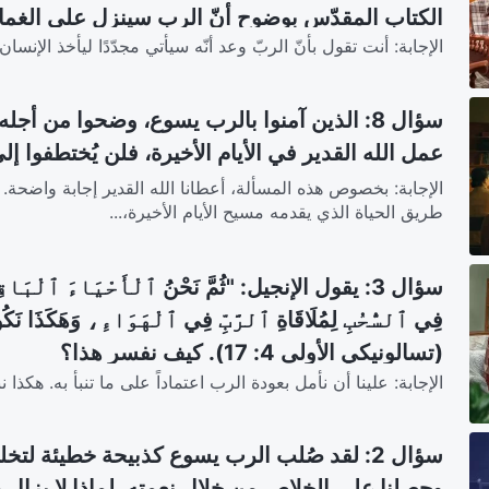
الكتاب المقدّس بوضوح أنّ الرب سينزل على الغما
الإجابة: أنت تقول بأنّ الربّ وعد أنّه سيأتي مجدّدًا ليأخذ الإنس
مختلف تمامًا عمّا شهدتم له بأن الربّ تجسّد فعلاً 
لأنّ الربّ أمين، ويفي دائمًا بوعوده. لكن...
سؤال 8: الذين آمنوا بالرب يسوع، وضحوا من أجل
عمل الله القدير في الأيام الأخيرة، فلن يُختطفوا
الإجابة: بخصوص هذه المسألة، أعطانا الله القدير إجابة واضحة. يق
طريق الحياة الذي يقدمه مسيح الأيام الأخيرة،...
سؤال 3: يقول الإنجيل: "ثُمَّ نَحْنُ ٱلْأَحْيَاءَ ٱلْبَاق
فِي ٱلسُّحُبِ لِمُلَاقَاةِ ٱلرَّبِّ فِي ٱلْهَوَاءِ، وَهَكَذَا نَكُو
(تسالونيكي الأولى 4: 17). كيف نفسر هذا؟
الإجابة: علينا أن نأمل بعودة الرب اعتماداً على ما تنبأ به. هكذ
هذا الكلام؟ أمن الرب أم من البشر؟ ثُمَّ...
سؤال 2: لقد صُلب الرب يسوع كذبيحة خطيئة لتخ
وحصلنا على الخلاص من خلال نعمته. لماذا لا يزال ع