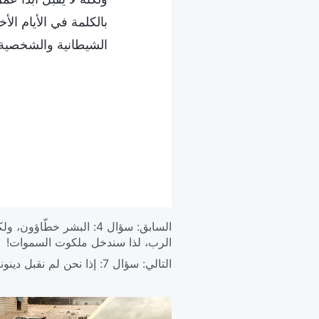
بالكلمة في الأيام ال
الشيطانية والشخصية ا
السابق:
سؤال 4: البشر خطّاؤو
الرب، لذا سندخل ملكوت السموات!
التالي:
سؤال 7: إذا نحن لم نقبل دينونة الله القدير، فهل يمكننا أن نعمل إرادة الآب السماوي؟ أندخل ملكوت السموات؟