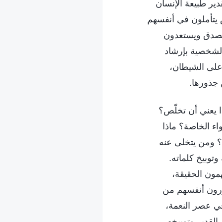
ير طبيعة الإنسان
 يتأملون في أنفسهم
 بصدق ويستعدون
 الشخصية بإرشاد
على الشيطان،
 جذورها.
ذا يعني أن تخلّص؟
اء الخاصة؟ ماذا
ه؟ ومن يتخلى عنه
وتوبيخ كلماته.
همون الحقيقة،
ررون أنفسهم من
في عصر النعمة،
 القدير وتوبيخه