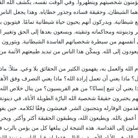
المؤمنون شخصيتهم ويتطهروا. وفي الوقت نفسه، يكشف الله القد
ما الشيطان، وحقيقة فساده وجذور خطاياه. وهذا يجعل الناس
 شيطانية. ويدركون أنهم يحيون حياة شيطانية تمامًا. فيتوبون
ير ودينونته ومحاكماته وتنقيته. ويسعون بعدها إلى الحق وتغيير
ن أنفسهم من سيطرة شخصياتهم الفاسدة الشيطانية. ويثورون 
ودون إلى الله. ويمكّن هذا الناس من تبديد طبيعتهم الآثمة من
الله والعمل به، يفهمون الكثير من الحقائق بلا وعي. مثلاً: ما
؟ ماذا يعني أن تعمل إرادة الله؟ ماذا يعني التصرف وفق الأهو
اذا يعني أن تتبع إنسانًا؟ من هم الفريسيون؟ من ينال خلاص الل
هم يختبرون حقيقةً شخصية الله البارّة الطويلة الأناة، في دينونة 
قدمون الوقارله ويتجنبون الشر. فيعيشون وفقًا لكلامه. حين يف
عمق بالله. ويطيعون الله، ويطبقون الحقيقة أكثر وأكثر. ويح
لون إلى القداسة. هذه النتيجة لن يبلغها كل من يؤمن بالرب 
ل الله في الأيام الأخيرة. وبالتالي فقط إن قبل الناس دينونة الله