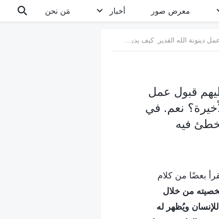
معرض صور
أخبار
مَن نحن
سؤال 6: تقولون إن أراد الناس التحرر من الخطية والتطهّر، عليهم قبول عمل دينونة الله القدير. كيف يدين الله الناس ويطهرهم في الأيام الأخيرة؟ نعم. في فترة إيماني بالرب، ظننت أنه سيكون عظيمًا إن أتى زمان لا يخطئ فيه الناس. اعتقدت أن الحياة لن تكون مؤلمة بعد ذلك!
 عليهم قبول عمل
أخيرة؟ نعم. في
يخطئ فيه
رأ بعضًا من كلام
شخصيته من خلال
لإنسان ويُظهر له