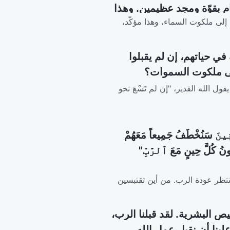
م بقوّة ومجد عظيمين. وهذا
ان إلى ملكوت السماء، وهذا مؤكّد،
ونزل خلسة بين البشر.
ه في حياتهم، إن لم يقبلوا
 إلى ملكوت السموات؟
ول الله القدير، "إن لم تَسْعَ نحو
ِينَ سَنُخْطَفُ جَمِيعاً مَعَهُمْ
نُ كُلَّ حِينٍ مَعَ ٱلرَّبِّ"
ا ننتظر عودة الرب. من أين تقتبسين
ليص البشرية. لقد قبلنا الرب،
لينا أن نقبل عمل الله