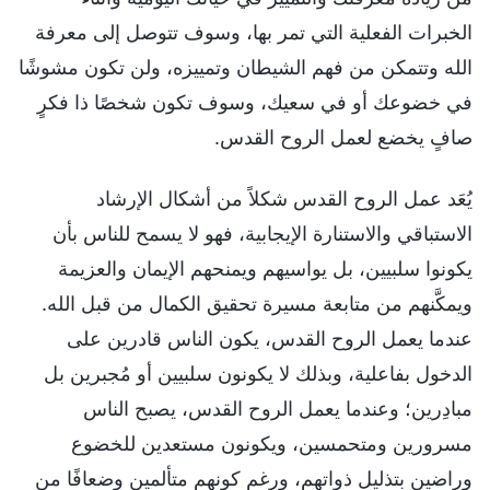
الخبرات الفعلية التي تمر بها، وسوف تتوصل إلى معرفة
الله وتتمكن من فهم الشيطان وتمييزه، ولن تكون مشوشًا
في خضوعك أو في سعيك، وسوف تكون شخصًا ذا فكرٍ
صافٍ يخضع لعمل الروح القدس.
يُعَد عمل الروح القدس شكلاً من أشكال الإرشاد
الاستباقي والاستنارة الإيجابية، فهو لا يسمح للناس بأن
يكونوا سلبيين، بل يواسيهم ويمنحهم الإيمان والعزيمة
ويمكَّنهم من متابعة مسيرة تحقيق الكمال من قبل الله.
عندما يعمل الروح القدس، يكون الناس قادرين على
الدخول بفاعلية، وبذلك لا يكونون سلبيين أو مُجبرين بل
مبادِرين؛ وعندما يعمل الروح القدس، يصبح الناس
مسرورين ومتحمسين، ويكونون مستعدين للخضوع
وراضين بتذليل ذواتهم، ورغم كونهم متألمين وضعافًا من