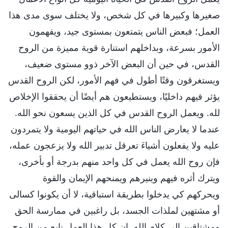
صغيرها وكبيرها في كل شخص، ولا يختلف سوى مدى هذا
العمل؛ فبعض الناس يتمتعون بمستوى جيد، ويفهمون
الأمور بسرعة، وبداخلهم استنارة قوية مميزة من الروح
القدس، في حين أن البعض الآخر ذوو مستوى ضعيف،
ويستغرقون وقتًا أطول في فهم الأمور، لكن الروح القدس
يؤثر فيهم داخليًا، ويستطيعون هم أيضًا أن يحققوا الإخلاص
لله. ويعمل الروح القدس في كل الذين يسعون نحو الله.
عندما لا يعارض الناس الله في حياتهم اليومية ولا يتمردون
عليه ولا يفعلون أشياءَ تعرقل تدبير الله ولا يزعجون عمله،
فإن روح الله يعمل في كل واحد منهم بدرجة أو بأخرى،
ويترك أثره فيهم وينيرهم ويمنحهم الإيمان والقوة
ويحركهم كي يدخلوا بطريقة استباقية، لا أن يكونوا كسالى
أو مشتهين لملذات الجسد، بل راغبين في ممارسة الحق
ومشتاقين إلى كلام الله. إن كل هذا العمل نابع من الروح