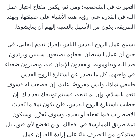
التغيرات في الشخصية؛ ومن ثم، يكمن مفتاح اختبار عمل
الله في القدرة على رؤية هذه الأشياء على حقيقتها، وبهذه
الطريقة، يكون من الأسهل بالنسبة إليهم أن يعايشوها.
يسمح عمل الروح القدس للناس بإحراز تقدم إيجابي، في
حين أن عمل الشيطان يجعلهم يصبحون سلبيين ويرتدون
ضد الله ويقاومونه، ويفقدون الإيمان فيه، ويصيرون ضعفاء
في واجبهم. كل ما يصدر عن استنارة الروح القدس
طبيعي تمامًا، وليس مفروضًا عليك. إن خضعت له فسوف
تنعم بالسلام، وإن لم تتبعه، فسيتم توبيخك بعد ذلك. إن
حظيت باستنارة الروح القدس، فلن يكون ثمة ما يُحدث
الاضطراب فيما تفعله أو يقيده، وسوف تُحرَّر، وسيكون
ثمة طريق للممارسة في أفعالك، ولن تخضع لأي قيودٍ، بل
ستتمكن من التصرف بناءً على إرادة الله. إن عمل