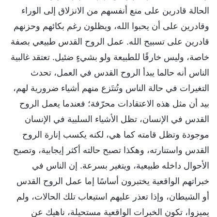
الحالة قادرين على منع أنفسهم من الانزلاق إلى الوراء
وقادرين على أن يحبوا الله، ويظلون رغم بكائهم وحزنهم
قادرين على تسبيح الله. عمل الروح القدس طبيعي بصفة
خاصة، وليس خارقًا للطبيعة ولو بشيءٍ ضئيل. تعتقد غالبية
الناس أنه حالما يبدأ الروح القدس في العمل، تحدث
التغيرات في حالة الناس وتُنتَزع منهم أشياء ضرورية لهم،
بيد أن مثل هذه الاعتقادات محرّفة؛ فعندما يعمل الروح
القدس في الإنسان، تظل الأشياء السلبية في الإنسان
موجودة وتظل قامته كما هي، لكنه يكسب إنارة الروح
القدس واستنارته، وهكذا تصبح حالته أكثر إيجابية، وتصبح
الأحوال داخله طبيعية، ويتغير بسرعة. إن الناس في
خبراتهم الواقعية يختبرون أساسًا إما عمل الروح القدس
أو الشيطان، وإذا تعذر عليهم استيعاب تلك الحالات، ولم
يميزوا، تكون الخبرات الواقعية مستحيلة، ناهيك عن